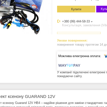
Купи
Купити
+380 (99) 444-58-33
Консультація, замовлення (Vib
повернення товару протягом 14 д
У компанії підключені електронні
покидаючи сайту.
ект ксенону GUARAND 12V
т ксенону Guarand 12V HB4 – надійне рішення для заміни стандартних га