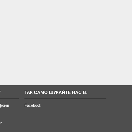
У
ТАК САМО ШУКАЙТЕ НАС В:
фонів
Facebook
нг