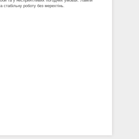
доби та у несприятливих погодних умовах. Лампи
а стабільну роботу без мерехтінь.