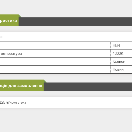
еристики
ні
HB4
температура
4300K
Ксенон
Новий
ція для замовлення
125 ₴/комплект