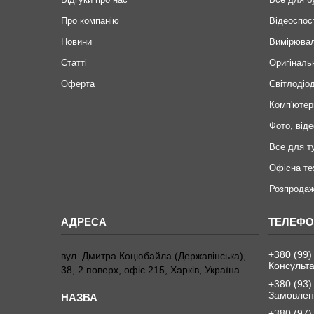
Про компанію
Відеоспос
Новини
Вимірювал
Статті
Оригіналь
Оферта
Світлодіод
Комп'ютер
Фото, віде
Все для т
Офісна те
Розпродаж
+380 (99)
вул. Дмитра Коцюбайла (Державінська),
Консульта
38, 2 поверх, офіс 215, Харків, Україна
+380 (93)
Замовленн
+380 (97)