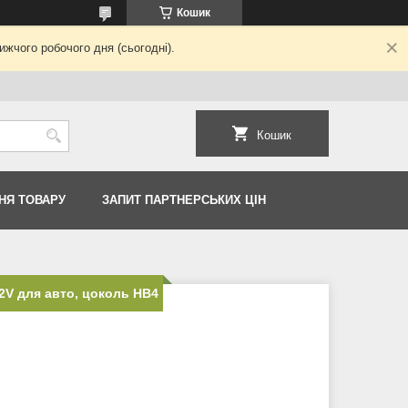
Кошик
жчого робочого дня (сьогодні).
Кошик
НЯ ТОВАРУ
ЗАПИТ ПАРТНЕРСЬКИХ ЦІН
2V для авто, цоколь HB4