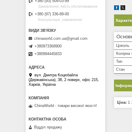
+380 (93) 509-03-99
Замовлення, якість обслуговування
+380 (97) 336-89-00
Консультація, замовлення
Характ
Основ
chinaworld.com.ua@gmail.com
Цоколь
+380973368900
Колірна 
+380994445833
Тип
Стан
вул. Дмитра Коцюбайла
(Державінська), 38, 2 поверх, офіс 215,
Харків, Україна
Інформа
Ціна:
1 
ChinaWorld - товари високої якості!
Відділ продажу