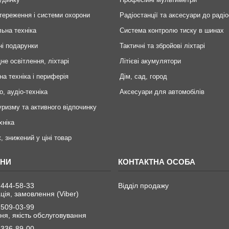
тереження і системи охорони
Радіостанції та аксесуари до радіо
ьна техніка
Система контролю тиску в шинах
ні подарунки
Тактичні та збройові ліхтарі
не освітлення, ліхтарі
Літієві акумулятори
на техніка і периферія
Дім, сад, город
о, аудіо-техніка
Аксесуари для автомобілів
уризму та активного відпочинку
хніка
, знижений у ціні товар
 444-58-33
Відділ продажу
ція, замовлення (Viber)
 509-03-99
я, якість обслуговування
 336-89-00