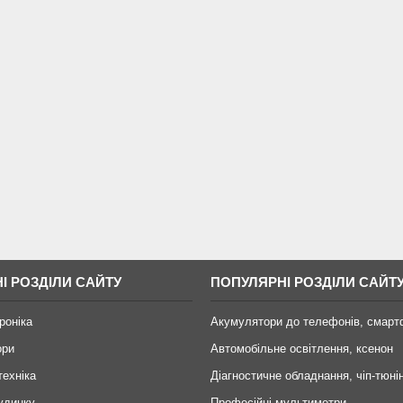
І РОЗДІЛИ САЙТУ
ПОПУЛЯРНІ РОЗДІЛИ САЙТ
роніка
Акумулятори до телефонів, смарт
ори
Автомобільне освітлення, ксенон
техніка
Діагностичне обладнання, чіп-тюні
удинку
Професійні мультиметри