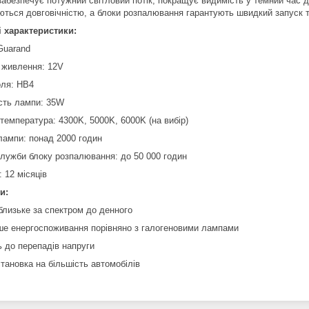
забезпечує потужний світловий потік, покращує видимість у темний час 
яються довговічністю, а блоки розпалювання гарантують швидкий запуск т
 характеристики:
Guarand
 живлення: 12V
оля: HB4
сть лампи: 35W
температура: 4300K, 5000K, 6000K (на вибір)
лампи: понад 2000 годин
служби блоку розпалювання: до 50 000 годин
: 12 місяців
и:
 близьке за спектром до денного
е енергоспоживання порівняно з галогеновими лампами
ь до перепадів напруги
тановка на більшість автомобілів