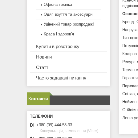
Ксенон 
Офісна техніка
відрізн
Основні
Одяг, взуття та аксесуари
Бренд: 
Уцінений товар розпродаж!
Напруга
Краса і здоров'я
Тип цок
Потужні
Купити в розстрочку
Колірна 
Новини
Ресурс 
Статті
Термін 
Часто задавані питання
Гарантія
Переваг
Світло,
Контакти
Найменш
Стійкіст
Легка ус
+380 (99) 444-58-33
Консультація, замовлення (Viber)