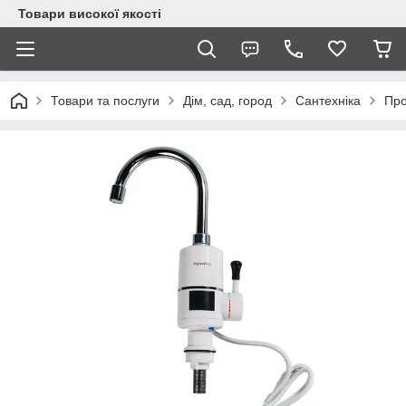
Товари високої якості
Товари та послуги
Дім, сад, город
Сантехніка
Про