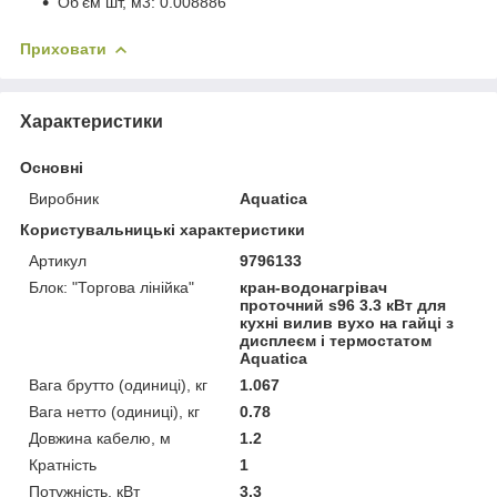
Об'єм шт, м3: 0.008886
Приховати
Характеристики
Основні
Виробник
Aquatica
Користувальницькі характеристики
Артикул
9796133
Блок: "Торгова лінійка"
кран-водонагрівач
проточний s96 3.3 кВт для
кухні вилив вухо на гайці з
дисплеєм і термостатом
Aquatica
Вага брутто (одиниці), кг
1.067
Вага нетто (одиниці), кг
0.78
Довжина кабелю, м
1.2
Кратність
1
Потужність, кВт
3.3