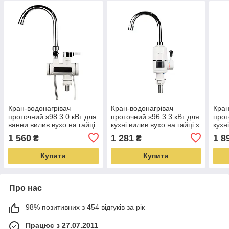
Кран-водонагрівач
Кран-водонагрівач
Кран
проточний s98 3.0 кВт для
проточний s96 3.3 кВт для
прот
ванни вилив вухо на гайці
кухні вилив вухо на гайці з
кухн
з дисплеєм AQUATICA
дисплеєм і термостатом
дисп
1 560
1 281
1 8
₴
₴
(9798203)
AQUATICA
(W) 
Купити
Купити
Про нас
98% позитивних з 454 відгуків за рік
Працює з 27.07.2011