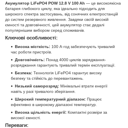
Акумулятор LiFePO4 POW 12.8 V 100 Ah
— це високоякісна
батарея глибокого циклу, яка ідеально підходить для
широкого спектра застосувань, від сонячних електростанцій
до систем резервного живлення. Завдяки своїй високій
ємності та довговічності, цей акумулятор стає дедалі
популярнішим вибором серед споживачів.
Ключові особливості:
Висока місткість:
100 А·год забезпечують тривалий
час роботи пристроїв.
Довговічність:
Понад 4000 циклів заряджання-
розряджання гарантують тривалий термін експлуатації.
Безпека:
Технологія LiFePO4 гарантує високу
безпеку та стійкість до перевантажень.
Низький саморозряд:
Мінімальні втрати енергії
навіть у разі тривалого зберігання.
Широкий температурний діапазон:
Працює
ефективно в широкому діапазоні температур.
Висока щільність енергії:
Компактні розміри за
високої ємності.
Переваги: