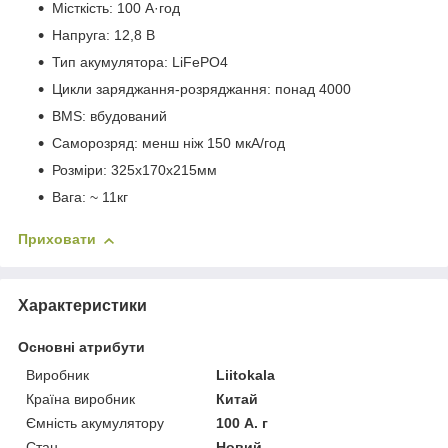
Місткість: 100 А·год
Напруга: 12,8 В
Тип акумулятора: LiFePO4
Цикли заряджання-розряджання: понад 4000
BMS: вбудований
Саморозряд: менш ніж 150 мкА/год
Розміри: 325х170х215мм
Вага: ~ 11кг
Приховати
Характеристики
Основні атрибути
Виробник
Liitokala
Країна виробник
Китай
Ємність акумулятору
100 А. г
Стан
Новий