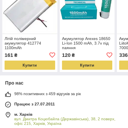
Літій полімерний
Акумулятор Arexes 18650
Акум
акумулятор 412774
Li-Ion 1500 mAh, 3.7v під
Liito
1100mAh
паяння
700
161
120
336
₴
₴
Купити
Купити
Про нас
98% позитивних з 459 відгуків за рік
Працює з 27.07.2011
м. Харків
вул. Дмитра Коцюбайла (Державінська), 38, 2 поверх,
офіс 215, Харків, Україна