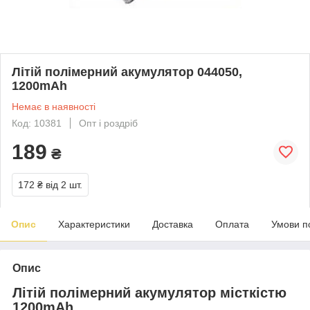
Літій полімерний акумулятор 044050,
1200mAh
Немає в наявності
Код: 10381
Опт і роздріб
189
₴
172 ₴
від 2 шт.
Опис
Характеристики
Доставка
Оплата
Умови п
Опис
Літій полімерний акумулятор місткістю
1200mAh.