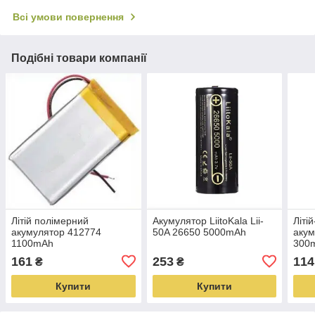
Всі умови повернення
Подібні товари компанії
Літій полімерний
Акумулятор LiitoKala Lii-
Літі
акумулятор 412774
50A 26650 5000mАh
акум
1100mAh
300
161
253
114
₴
₴
Купити
Купити