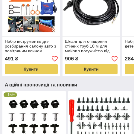
Набір інструментів для
Шланг для очищення
Набі
розбирання салону авто з
стічних труб 10 м для
дете
повітряним клином
мийок з потужністю від
1500 Вт по 2500 Вт
491
906
284
₴
₴
VORTEX (5344213)
Купити
Купити
Акційні пропозиції та новинки
–15%