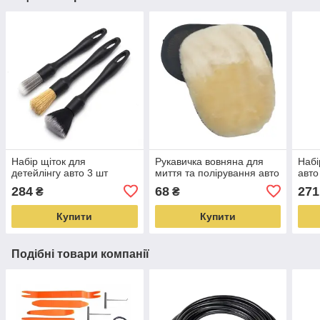
Набір щіток для
Рукавичка вовняна для
Набі
детейлінгу авто 3 шт
миття та полірування авто
авто
284
68
271
₴
₴
Купити
Купити
Подібні товари компанії