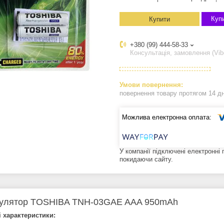
Купи
Купити
+380 (99) 444-58-33
Консультація, замовлення (Vib
повернення товару протягом 14 д
У компанії підключені електронні
покидаючи сайту.
улятор TOSHIBA TNH-03GAE AAA 950mAh
і характеристики: