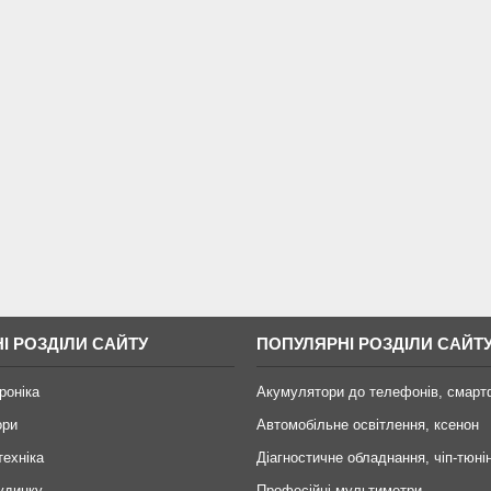
І РОЗДІЛИ САЙТУ
ПОПУЛЯРНІ РОЗДІЛИ САЙТ
роніка
Акумулятори до телефонів, смарт
ори
Автомобільне освітлення, ксенон
техніка
Діагностичне обладнання, чіп-тюні
удинку
Професійні мультиметри