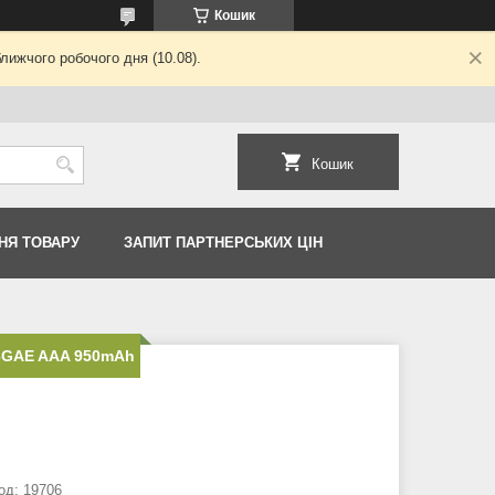
Кошик
лижчого робочого дня (10.08).
Кошик
НЯ ТОВАРУ
ЗАПИТ ПАРТНЕРСЬКИХ ЦІН
3GAE AAA 950mAh
од:
19706