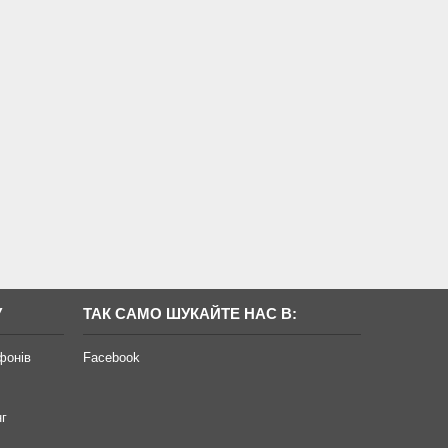
У
ТАК САМО ШУКАЙТЕ НАС В:
фонів
Facebook
нг