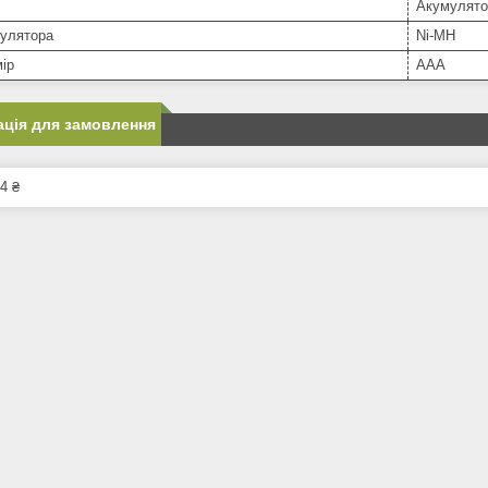
Акумулято
мулятора
Ni-MH
ір
AAA
ція для замовлення
4 ₴