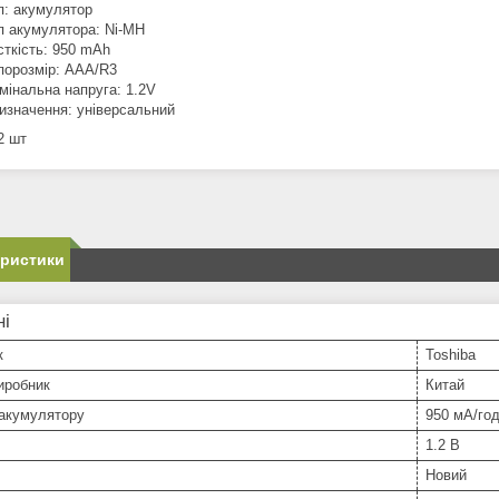
п: акумулятор
п акумулятора: Ni-MH
сткість: 950 mAh
порозмір: AAA/R3
мінальна напруга: 1.2V
изначення: універсальний
2 шт
еристики
ні
к
Toshiba
иробник
Китай
 акумулятору
950 мА/го
1.2 В
Новий