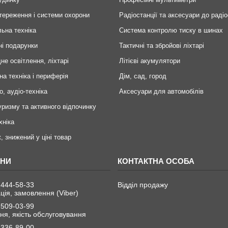
тереження і системи охорони
Радіостанції та аксесуари до радіо
ьна техніка
Система контролю тиску в шинах
ні подарунки
Тактичні та збройові ліхтарі
не освітлення, ліхтарі
Літієві акумулятори
на техніка і периферія
Дім, сад, город
о, аудіо-техніка
Аксесуари для автомобілів
уризму та активного відпочинку
хніка
, знижений у ціні товар
 444-58-33
Відділ продажу
ція, замовлення (Viber)
 509-03-99
я, якість обслуговування
 336-89-00