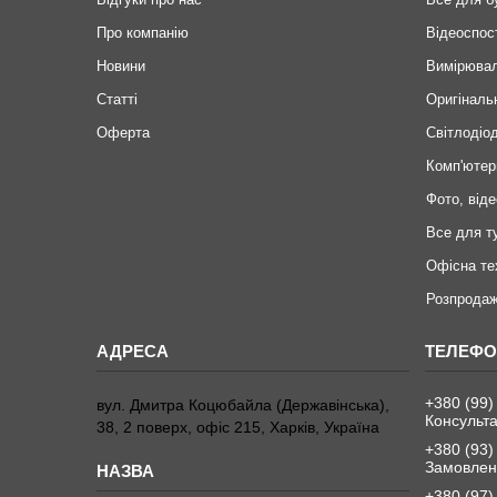
Про компанію
Відеоспос
Новини
Вимірювал
Статті
Оригіналь
Оферта
Світлодіод
Комп'ютер
Фото, віде
Все для т
Офісна те
Розпродаж
+380 (99)
вул. Дмитра Коцюбайла (Державінська),
Консульта
38, 2 поверх, офіс 215, Харків, Україна
+380 (93)
Замовленн
+380 (97)