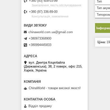
+380 (93) 509-03-99
Тип
Замовлення, якість обслуговування
Тип аку
+380 (97) 336-89-00
Типорозм
Консультація, замовлення
Інформа
chinaworld.com.ua@gmail.com
+380973368900
Ціна:
19
+380994445833
вул. Дмитра Коцюбайла
(Державінська), 38, 2 поверх, офіс 215,
Харків, Україна
ChinaWorld - товари високої якості!
Відділ продажу