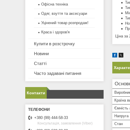
Ти
Офісна техніка
Ти
Мі
Одяг, взуття та аксесуари
Ти
Уцінений товар розпродаж!
Но
Пр
Краса і здоров'я
Ціна за 
Купити в розстрочку
Новини
Статті
Характ
Часто задавані питання
Основ
Виробни
Контакти
Країна в
Ємність
Напруга
+380 (99) 444-58-33
Консультація, замовлення (Viber)
Стан