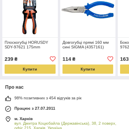
Плоскогубці HORUSDY
Довгогубці прямі 160 мм
Бок
SDY-97621 175mm
сині SIGMA (4357161)
976
239
114
163
₴
₴
Купити
Купити
Про нас
98% позитивних з 454 відгуків за рік
Працює з 27.07.2011
м. Харків
вул. Дмитра Коцюбайла (Державінська), 38, 2 поверх,
офіс 215, Харків, Україна