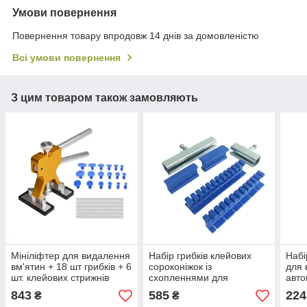
Умови повернення
Повернення товару впродовж 14 днів за домовленістю
Всі умови повернення
З цим товаром також замовляють
Мініліфтер для видалення
Набір грибків клейових
Набі
вм'ятин + 18 шт грибків + 6
сороконіжок із
для 
шт. клейових стрижнів
схопленнями для
авто
видалення вм'ятин
843
585
224
₴
₴