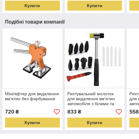
Купити
Купити
Подібні товари компанії
Мініліфтер для видалення
Рихтувальний молоток
Рихт
вм'ятин без фарбування
для видалення вм'ятин
для 
автомобіля з білими та
авто
чорними кернами
720
833
558
₴
₴
Купити
Купити