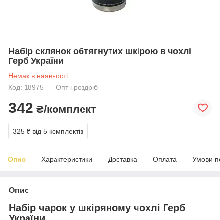
Набір склянок обтягнутих шкірою в чохлі
Герб України
Немає в наявності
Код: 18975
Опт і роздріб
342
₴/комплект
325 ₴
від 5 комплектів
Опис
Характеристики
Доставка
Оплата
Умови п
Опис
Набір чарок у шкіряному чохлі Герб
України