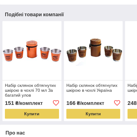
Подібні товари компанії
Набір склянок обтягнутих
Набір склянок обтягнутих
Набі
шкірою в чохлі 70 мл За
шкірою в чохлі Україна
шкір
багатий улов
151
166
248
₴/комплект
₴/комплект
Купити
Купити
Про нас