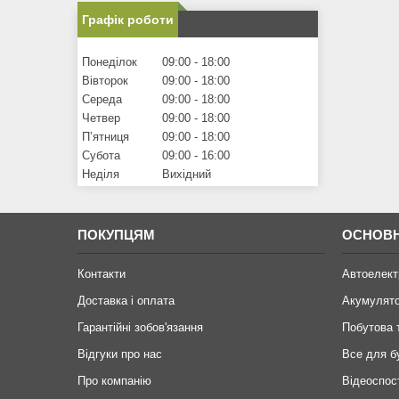
Графік роботи
Понеділок
09:00
18:00
Вівторок
09:00
18:00
Середа
09:00
18:00
Четвер
09:00
18:00
Пʼятниця
09:00
18:00
Субота
09:00
16:00
Неділя
Вихідний
ПОКУПЦЯМ
ОСНОВН
Контакти
Автоелект
Доставка і оплата
Акумулят
Гарантійні зобов'язання
Побутова 
Відгуки про нас
Все для б
Про компанію
Відеоспос