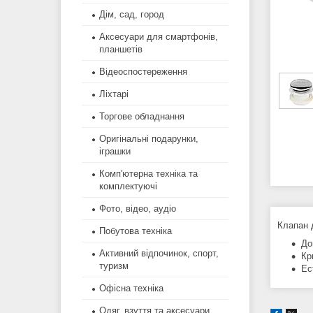
Дім, сад, город
Аксесуари для смартфонів,
планшетів
Відеоспостереження
Ліхтарі
Торгове обладнання
Оригінальні подарунки,
іграшки
Комп'ютерна техніка та
комплектуючі
Фото, відео, аудіо
Клапан 
Побутова техніка
До
Активний відпочинок, спорт,
Кр
туризм
Ес
Офісна техніка
Одяг, взуття та аксесуари