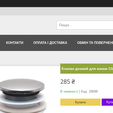
КОНТАКТИ
ОПЛАТА І ДОСТАВКА
ОБМІН ТА ПОВЕРНЕН
Клапан донний для ванни Cli
285 ₴
В наявності
Код:
18699
Купи
Купити