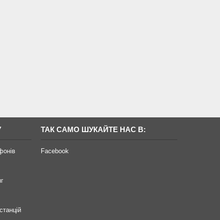
У
ТАК САМО ШУКАЙТЕ НАС В:
фонів
Facebook
нг
станцій