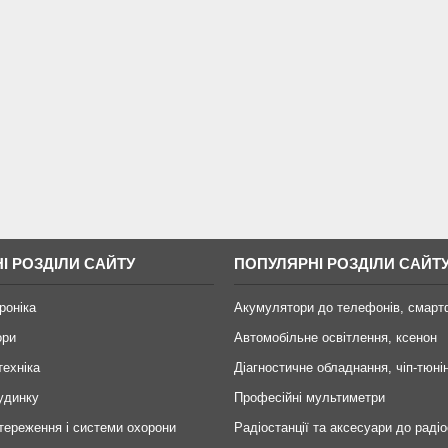
І РОЗДІЛИ САЙТУ
ПОПУЛЯРНІ РОЗДІЛИ САЙТ
роніка
Акумулятори до телефонів, смарт
ори
Автомобільне освітлення, ксенон
техніка
Діагностичне обладнання, чіп-тюні
удинку
Професійні мультиметри
тереження і системи охорони
Радіостанції та аксесуари до радіо