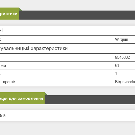
еристики
ні
к
Wirquin
увальницькі характеристики
9545802
 мм
61
ь
1
 гарантія
Від вироб
ція для замовлення
5 ₴