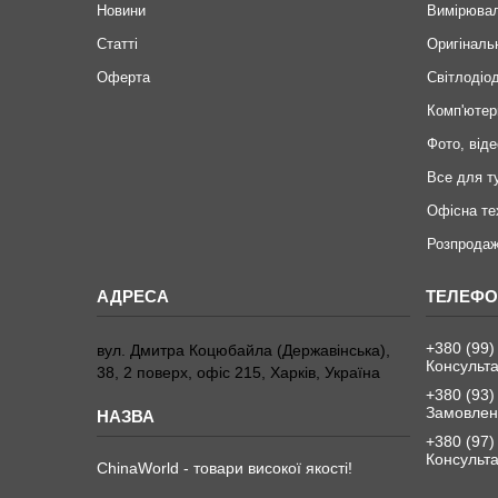
Новини
Вимірювал
Статті
Оригіналь
Оферта
Світлодіод
Комп'ютер
Фото, віде
Все для т
Офісна те
Розпродаж
+380 (99)
вул. Дмитра Коцюбайла (Державінська),
Консульта
38, 2 поверх, офіс 215, Харків, Україна
+380 (93)
Замовленн
+380 (97)
Консульта
ChinaWorld - товари високої якості!