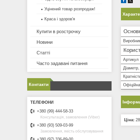
Уцінений товар розпродаж!
Характ
Краса і здоров'я
Основ
Купити в розстрочку
Виробни
Новини
Корист
Статті
Артикул
Часто задавані питання
Діаметр,
Кратніст
Контакти
Офіційна
Інформа
+380 (99) 444-58-33
Консультація, замовлення (Viber)
Ціна:
28
+380 (93) 509-03-99
Замовлення, якість обслуговування
+380 (97) 336-89-00