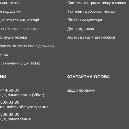
ьна техніка
Система контролю тиску в шинах
ні подарунки
Тактичні та збройові ліхтарі
не освітлення, ліхтарі
Літієві акумулятори
на техніка і периферія
Дім, сад, город
о, аудіо-техніка
Аксесуари для автомобілів
уризму та активного відпочинку
хніка
, знижений у ціні товар
 444-58-33
Відділ продажу
ція, замовлення (Viber)
 509-03-99
я, якість обслуговування
 336-89-00
ція, замовлення