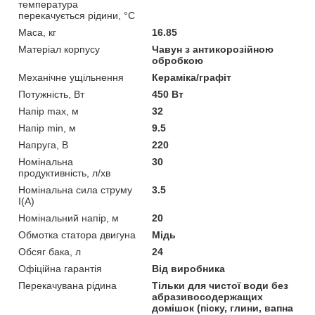
температура
перекачується рідини, °C
Маса, кг
16.85
Матеріал корпусу
Чавун з антикорозійною
обробкою
Механічне ущільнення
Кераміка/графіт
Потужність, Вт
450 Вт
Напір max, м
32
Напір min, м
9.5
Напруга, В
220
Номінальна
30
продуктивність, л/хв
Номінальна сила струму
3.5
I(А)
Номінальний напір, м
20
Обмотка статора двигуна
Мідь
Обсяг бака, л
24
Офіційна гарантія
Від виробника
Перекачувана рідина
Тільки для чистої води без
абразивосодержащих
домішок (піску, глини, вапна