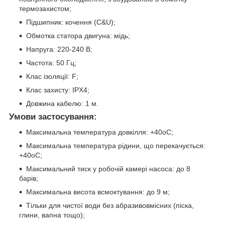
термозахистом;
Підшипник: кочення (C&U);
Обмотка статора двигуна: мідь;
Напруга: 220-240 В;
Частота: 50 Гц;
Клас ізоляції: F;
Клас захисту: IPX4;
Довжина кабелю: 1 м.
Умови застосування:
Максимальна температура довкілля: +40oС;
Максимальна температура рідини, що перекачується:
+40oС;
Максимальний тиск у робочій камері насоса: до 8
барів;
Максимальна висота всмоктування: до 9 м;
Тільки для чистої води без абразивовмісних (піска,
глини, вапна тощо);