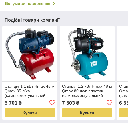
Всі умови повернення
Подібні товари компанії
Станція 1.1 кВт Hmax 45 м
Станція 1.2 кВт Hmax 48 м
Стан
Qmax 85 л/хв
Qmax 80 л/хв пластик
Qmax
(самовсмоктувальний
(самовсмоктувальний
(сам
насос) 24 л Україна
насос) 24 л Україна
насо
5 701
7 503
6 5
₴
₴
WETRON JSW15MA5
AquaticaLEO (775309/24)
802I
(775035/24)
Купити
Купити