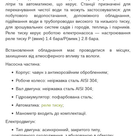
літри та автоматикою, що керує. Станції призначені для
перекачування чистої води та можуть застосовуватися: для
побутового водопостачання, допоміжного обладнання,
підіймання води в трубопроводах високого та низького тиску,
для зрошувальних систем садів і городів, теплиць і парників.
Реле тиску керує роботою електронасоса — настроювання
реле тиску P (вмик) 1.4 бара/Р(вимк.) 2.8 бара.
Встановлення обладнання має проводитися в місцях,
захищених від атмосферного впливу та вологи.
Насосна частина:
Корпус: чавун з антикорозійним обробленням;
Робоче колесо: неіржавка сталь AISI 304;
Вал двигуна: неіржавка сталь AISI 304;
Гідроакумулятор: пофарбована сталь;
Автоматика:
реле тиску
;
Манометр входить до комплектації.
Електродвигун:
Тип двигуна: асинхронний, закритого типу,
повітряного охолодження, з вбудованою в обмотку