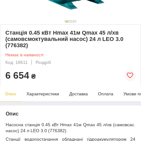
Станція 0.45 кВт Hmax 41м Qmax 45 л/хв
(самовсмоктувальний насос) 24 л LEO 3.0
(776382)
Немає в наявності
Код: 18611
Роздріб
6 654
₴
Опис
Характеристики
Доставка
Оплата
Умови п
Опис
Насосна станція 0.45 кВт Hmax 41м Qmax 45 л/хв (самовсас.
насос) 24 л LEO 3.0 (776382)
Станції водопостачання обладнані гідроакумулятором 24