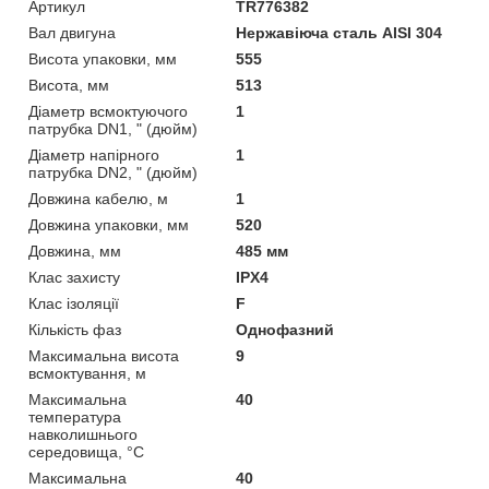
Артикул
TR776382
Вал двигуна
Нержавіюча сталь AISI 304
Висота упаковки, мм
555
Висота, мм
513
Діаметр всмоктуючого
1
патрубка DN1, " (дюйм)
Діаметр напірного
1
патрубка DN2, " (дюйм)
Довжина кабелю, м
1
Довжина упаковки, мм
520
Довжина, мм
485 мм
Клас захисту
IPX4
Клас ізоляції
F
Кількість фаз
Однофазний
Максимальна висота
9
всмоктування, м
Максимальна
40
температура
навколишнього
середовища, °C
Максимальна
40