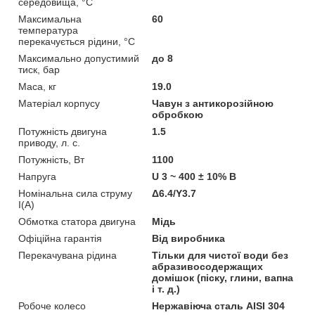
середовища, °C
Максимальна
60
температура
перекачується рідини, °C
Максимально допустимий
до 8
тиск, бар
Маса, кг
19.0
Матеріал корпусу
Чавун з антикорозійною
обробкою
Потужність двигуна
1.5
приводу, л. с.
Потужність, Вт
1100
Напруга
U 3 ~ 400 ± 10% В
Номінальна сила струму
Δ6.4/Y3.7
I(А)
Обмотка статора двигуна
Мідь
Офіційна гарантія
Від виробника
Перекачувана рідина
Тільки для чистої води без
абразивосодержащих
домішок (піску, глини, вапна
і т. д.)
Робоче колесо
Нержавіюча сталь AISI 304