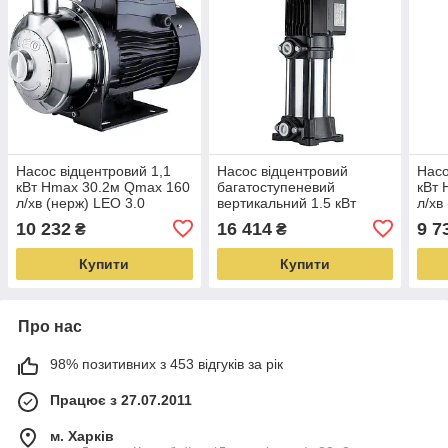
Насос відцентровий 1,1
Насос відцентровий
Насо
кВт Hmax 30.2м Qmax 160
багатоступеневий
кВт 
л/хв (нерж) LEO 3.0
вертикальний 1.5 кВт
л/хв
(775517)
Hmax 105 м Qmax 67 л/хв
(775
10 232
16 414
9 7
₴
₴
LEO 3.0 EVPm2-9
(775448)
Купити
Купити
Про нас
98% позитивних з 453 відгуків за рік
Працює з 27.07.2011
м. Харків