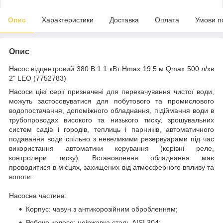
Опис
Характеристики
Доставка
Оплата
Умови п
Опис
Насос відцентровий 380 В 1.1 кВт Hmax 19.5 м Qmax 500 л/хв
2" LEO (7752783)
Насоси цієї серії призначені для перекачування чистої води,
можуть застосовуватися для побутового та промислового
водопостачання, допоміжного обладнання, підіймання води в
трубопроводах високого та низького тиску, зрошувальних
систем садів і городів, теплиць і парників, автоматичного
подавання води спільно з невеликими резервуарами під час
використання автоматики керування (керівні реле,
контролери тиску). Встановлення обладнання має
проводитися в місцях, захищених від атмосферного впливу та
вологи.
Насосна частина:
Корпус: чавун з антикорозійним обробленням;
Робоче колесо: неіржавка сталь AISI 304;