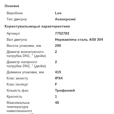
Основні
Виробник
Leo
Тип двигуна
Асинхронні
Користувальницькі характеристики
Артикул
7752783
Вал двигуна
Нержавіюча сталь AISI 304
Висота упаковки, мм
290
Діаметр всмоктуючого
2
патрубка DN1, " (дюйм)
Діаметр напірного
2
патрубка DN2, " (дюйм)
Довжина упаковки, мм
415
Клас захисту
IPX4
Клас ізоляції
F
Кількість фаз
Трифазний
Кратність
1
Максимальна
40
температура
навколишнього