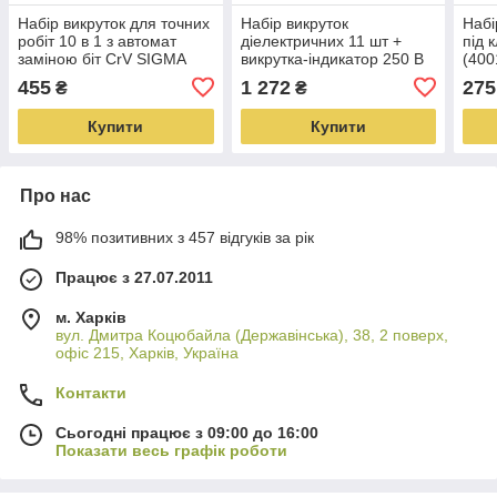
Набір викруток для точних
Набір викруток
Набі
робіт 10 в 1 з автомат
діелектричних 11 шт +
під 
заміною біт CrV SIGMA
викрутка-індикатор 250 В
(400
(4003071)
CrV (пласт кейс) SIGMA
455
1 272
275
₴
₴
(4008411)
Купити
Купити
Про нас
98% позитивних з 457 відгуків за рік
Працює з 27.07.2011
м. Харків
вул. Дмитра Коцюбайла (Державінська), 38, 2 поверх,
офіс 215, Харків, Україна
Контакти
Сьогодні працює з 09:00 до 16:00
Показати весь графік роботи