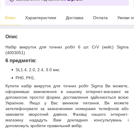
Опис
Характеристики
Доставка
Оплата
Умови п
Опис
Набір викруток для точних робіт 6 шт. CrV (кейс) Sigma
(4003051)
6 предметів:
SL1.4, 2.0, 2.4, 3.0 мм;
PH0, PH1.
Купити набір викруток для точних робіт Sigma Ви можете,
оформивши замовлення в нашому інтернет-магазині за
допомогою простої форми, доставляння здійснюється всією
Україною. Якщо у Вас виникли питання, Ви можете
зателефонувати за зазначеними номерами телефонів або
замовити зворотний дзвінок. Фахівці нашого інтернет-
магазину нададуть Вам докладних консультувань і
допоможуть зробити правильний вибір.