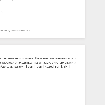
er)
нів
за домовленістю
має спрямований промінь. Фара має алюмінієвий корпус
вітлодіоди знаходяться під лінзами, виготовленими з
е для: габаритні вогні, денні ходові вогні, бічні