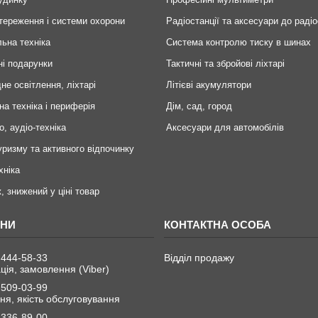
тереження і системи охорони
Радіостанції та аксесуари до радіо
ьна техніка
Система контролю тиску в шинах
ні подарунки
Тактичні та збройові ліхтарі
не освітлення, ліхтарі
Літієві акумулятори
на техніка і периферія
Дім, сад, город
о, аудіо-техніка
Аксесуари для автомобілів
уризму та активного відпочинку
хніка
, знижений у ціні товар
 444-58-33
Відділ продажу
ція, замовлення (Viber)
 509-03-99
я, якість обслуговування
 336-89-00