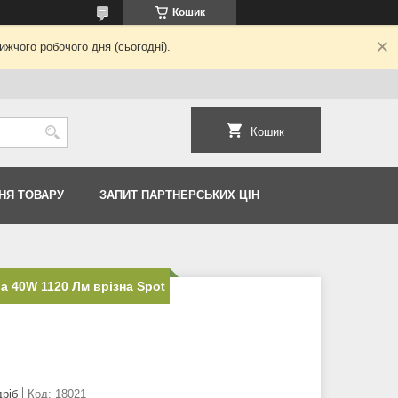
Кошик
жчого робочого дня (сьогодні).
Кошик
НЯ ТОВАРУ
ЗАПИТ ПАРТНЕРСЬКИХ ЦІН
а 40W 1120 Лм врізна Spot
дріб
Код:
18021