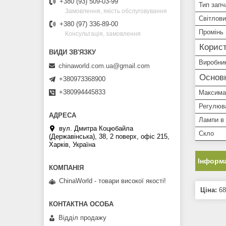
+380 (93) 509-03-99
Тип запч
Замовлення, якість обслуговування
Світлови
+380 (97) 336-89-00
Промінь
Консультація, замовлення
Корист
Виробни
chinaworld.com.ua@gmail.com
Основн
+380973368900
+380994445833
Максима
Регулюв
Лампи в 
вул. Дмитра Коцюбайла
Скло
(Державінська), 38, 2 поверх, офіс 215,
Харків, Україна
Інформа
ChinaWorld - товари високої якості!
Ціна:
68
Відділ продажу