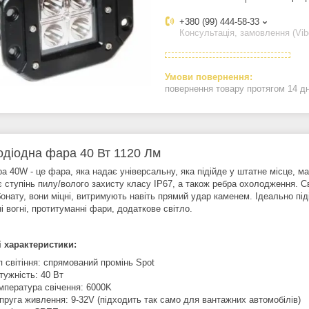
+380 (99) 444-58-33
Консультація, замовлення (Vib
повернення товару протягом 14 д
одіодна фара 40 Вт 1120 Лм
а 40W - це фара, яка надає універсальну, яка підійде у штатне місце, 
є ступінь пилу/волого захисту класу IP67, а також ребра охолодження. С
онату, вони міцні, витримують навіть прямий удар каменем. Ідеально підійд
і вогні, протитуманні фари, додаткове світло.
і характеристики:
п світіння: спрямований промінь Spot
тужність: 40 Вт
мпература свічення: 6000K
пруга живлення: 9-32V (підходить так само для вантажних автомобілів)