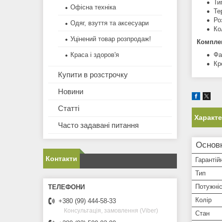
Ти
Офісна техніка
Те
Ро
Одяг, взуття та аксесуари
Ко
Уцінений товар розпродаж!
Комплек
Фа
Краса і здоров'я
Кр
Купити в розстрочку
Новини
Статті
Характ
Часто задавані питання
Основ
Контакти
Гарантій
Тип
Потужні
Колір
+380 (99) 444-58-33
Консультація, замовлення (Viber)
Стан