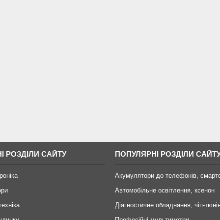
І РОЗДІЛИ САЙТУ
ПОПУЛЯРНІ РОЗДІЛИ САЙТ
роніка
Акумулятори до телефонів, смарт
ори
Автомобільне освітлення, ксенон
техніка
Діагностичне обладнання, чіп-тюні
удинку
Професійні мультиметри