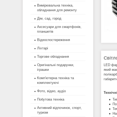
Вимірювальна техніка,
обладнання для ремонту
Дім, сад, город
Аксесуари для смартфонів,
планшетів
Відеоспостереження
Ліхтарі
Торгове обладнання
Світл
LED фар
Оригінальні подарунки,
який ма
іграшки
полікарб
Комп'ютерна техніка та
габаритн
комплектуючі
Фото, відео, аудіо
Технічн
Ти
Побутова техніка
По
Активний відпочинок, спорт,
Те
туризм
На