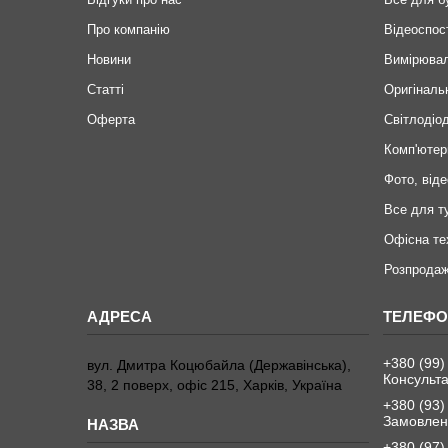
Про компанію
Відеоспос
Новини
Вимірювал
Статті
Оригіналь
Оферта
Світлодіод
Комп'ютер
Фото, віде
Все для т
Офісна те
Розпродаж
+380 (99)
вул. Дмитра Коцюбайла (Державінська),
Консульта
38, 2 поверх, офіс 215, Харків, Україна
+380 (93)
Замовленн
+380 (97)