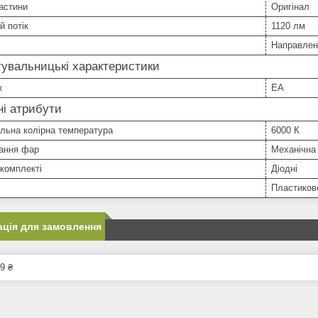
астини
Оригінал
й потік
1120 лм
Направле
увальницькі характеристики
к
EA
і атрибути
льна колірна температура
6000 К
ання фар
Механічна
комплекті
Діодні
Пластиков
ція для замовлення
9 ₴