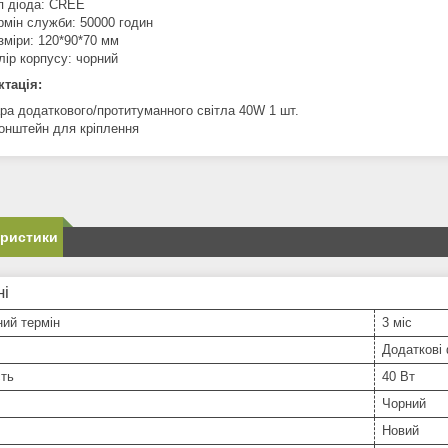
п діода: CREE
рмін служби: 50000 годин
зміри: 120*90*70 мм
лір корпусу: чорний
тація:
ра додаткового/протитуманного світла 40W 1 шт.
онштейн для кріплення
еристики
ні
ний термін
3 міс
Додаткові
сть
40 Вт
Чорний
Новий