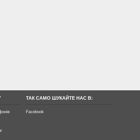
У
ТАК САМО ШУКАЙТЕ НАС В:
фонів
Facebook
нг