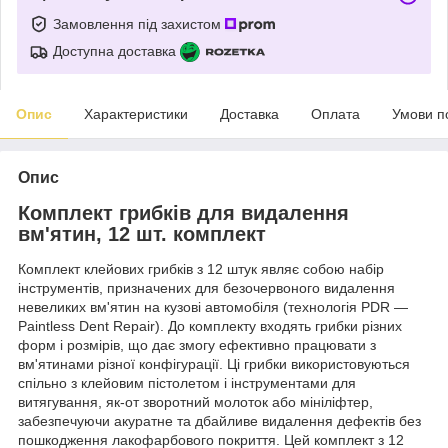
Замовлення під захистом
Доступна доставка
Опис
Характеристики
Доставка
Оплата
Умови п
Опис
Комплект грибків для видалення
вм'ятин, 12 шт. комплект
Комплект клейових грибків з 12 штук являє собою набір
інструментів, призначених для безочервоного видалення
невеликих вм'ятин на кузові автомобіля (технологія PDR —
Paintless Dent Repair). До комплекту входять грибки різних
форм і розмірів, що дає змогу ефективно працювати з
вм'ятинами різної конфігурації. Ці грибки використовуються
спільно з клейовим пістолетом і інструментами для
витягування, як-от зворотний молоток або мініліфтер,
забезпечуючи акуратне та дбайливе видалення дефектів без
пошкодження лакофарбового покриття. Цей комплект з 12