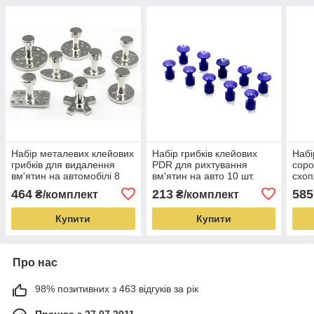
Набір металевих клейових
Набір грибків клейових
Набі
грибків для видалення
PDR для рихтування
соро
вм'ятин на автомобілі 8
вм'ятин на авто 10 шт.
схо
шт.
вида
464
213
585
₴/комплект
₴/комплект
Купити
Купити
Про нас
98% позитивних з 463 відгуків за рік
Працює з 27.07.2011