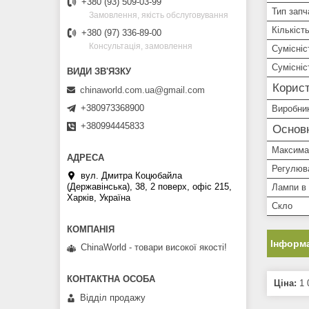
+380 (93) 509-03-99
Тип запч
Замовлення, якість обслуговування
Кількіст
+380 (97) 336-89-00
Консультація, замовлення
Сумісніс
Сумісні
Корист
chinaworld.com.ua@gmail.com
+380973368900
Виробни
+380994445833
Основн
Максима
Регулюв
вул. Дмитра Коцюбайла
(Державінська), 38, 2 поверх, офіс 215,
Лампи в 
Харків, Україна
Скло
Інформа
ChinaWorld - товари високої якості!
Ціна:
1 
Відділ продажу