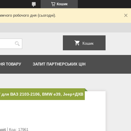
Кошик
жчого робочого дня (сьогодні).
Кошик
НЯ ТОВАРУ
ЗАПИТ ПАРТНЕРСЬКИХ ЦІН
 для ВАЗ 2103-2106, BMW e39, Jeep+ДХВ
дріб
Код:
17961