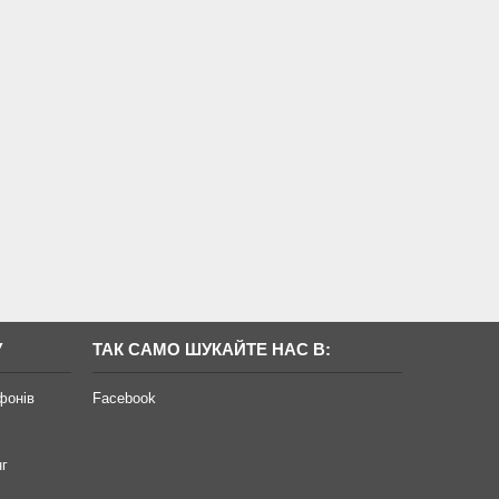
У
ТАК САМО ШУКАЙТЕ НАС В:
фонів
Facebook
нг