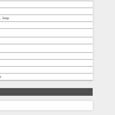
 Jeep
е