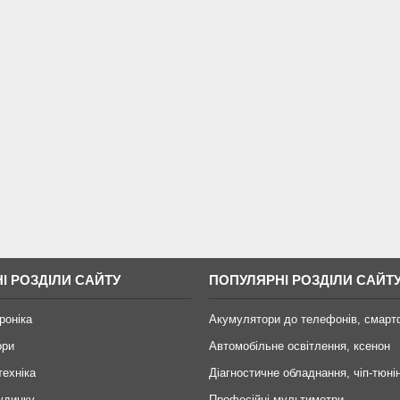
І РОЗДІЛИ САЙТУ
ПОПУЛЯРНІ РОЗДІЛИ САЙТ
роніка
Акумулятори до телефонів, смарт
ори
Автомобільне освітлення, ксенон
техніка
Діагностичне обладнання, чіп-тюні
удинку
Професійні мультиметри