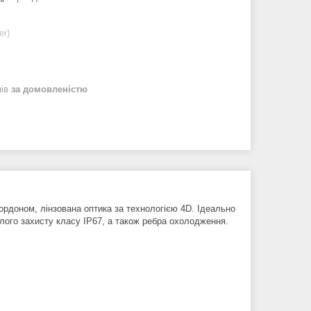
er)
нів
за домовленістю
ордоном, лінзована оптика за технологією 4D. Ідеально
олого захисту класу IP67, а також ребра охолодження.