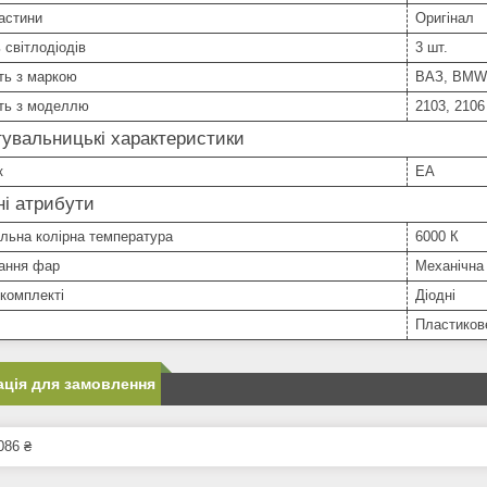
астини
Оригінал
ь світлодіодів
3 шт.
ть з маркою
ВАЗ, BMW,
сть з моделлю
2103, 2106
увальницькі характеристики
к
EA
і атрибути
льна колірна температура
6000 К
ання фар
Механічна
комплекті
Діодні
Пластиков
ція для замовлення
086 ₴