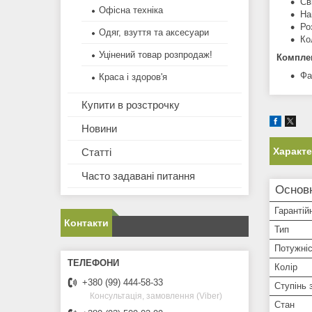
Св
Офісна техніка
На
Ро
Одяг, взуття та аксесуари
Ко
Уцінений товар розпродаж!
Комплек
Фа
Краса і здоров'я
Купити в розстрочку
Новини
Характ
Статті
Часто задавані питання
Основ
Гарантій
Контакти
Тип
Потужні
Колір
+380 (99) 444-58-33
Ступінь 
Консультація, замовлення (Viber)
Стан