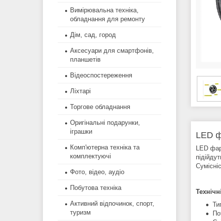
Вимірювальна техніка,
обладнання для ремонту
Дім, сад, город
Аксесуари для смартфонів,
планшетів
Відеоспостереження
Ліхтарі
Торгове обладнання
Оригінальні подарунки,
іграшки
LED ф
Комп'ютерна техніка та
LED фар
комплектуючі
підійду
Сумісні
Фото, відео, аудіо
Побутова техніка
Технічн
Активний відпочинок, спорт,
Ти
туризм
По