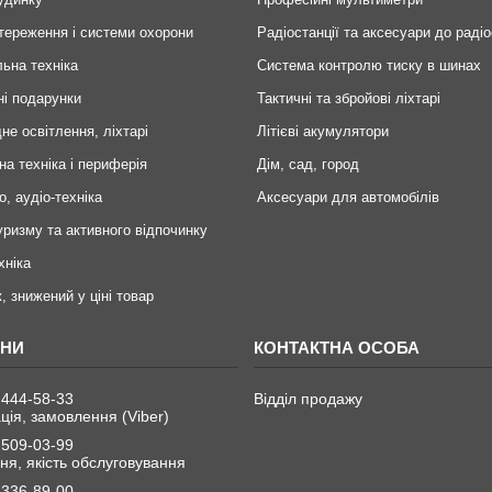
тереження і системи охорони
Радіостанції та аксесуари до радіо
ьна техніка
Система контролю тиску в шинах
ні подарунки
Тактичні та збройові ліхтарі
не освітлення, ліхтарі
Літієві акумулятори
на техніка і периферія
Дім, сад, город
о, аудіо-техніка
Аксесуари для автомобілів
уризму та активного відпочинку
хніка
, знижений у ціні товар
 444-58-33
Відділ продажу
ція, замовлення (Viber)
 509-03-99
я, якість обслуговування
 336-89-00