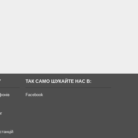
У
ТАК САМО ШУКАЙТЕ НАС В:
фонів
Facebook
нг
станцій