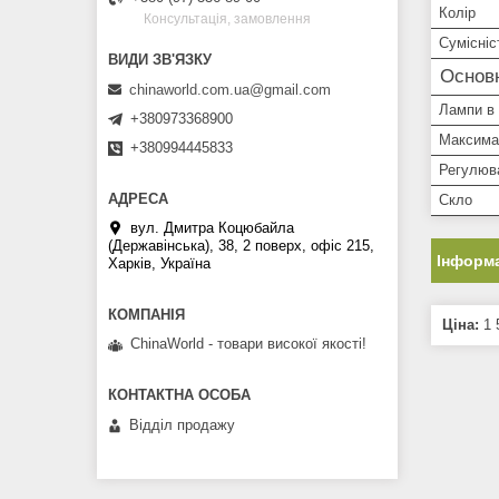
Колір
Консультація, замовлення
Сумісні
Основн
chinaworld.com.ua@gmail.com
Лампи в 
+380973368900
Максима
+380994445833
Регулюв
Скло
вул. Дмитра Коцюбайла
(Державінська), 38, 2 поверх, офіс 215,
Інформа
Харків, Україна
Ціна:
1 
ChinaWorld - товари високої якості!
Відділ продажу