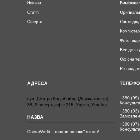
Новини
Вимірювал
Статті
Оригіналь
Оферта
Світлодіод
Комп'ютер
Фото, віде
Все для т
Офісна те
Розпродаж
+380 (99)
вул. Дмитра Коцюбайла (Державінська),
Консульта
38, 2 поверх, офіс 215, Харків, Україна
+380 (93)
Замовленн
+380 (97)
Консульта
ChinaWorld - товари високої якості!