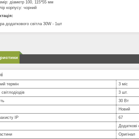
змір: діаметр 100, 115*55 мм
лір корпусу: чорний
тація:
ра додаткового світла 30W - 1шт
еристики
ні
ний термін
3 міс
ь світлодіодів
3 шт.
сть
30 Вт
Новий
захисту IP
67
Додаткові
астини
Оригінал