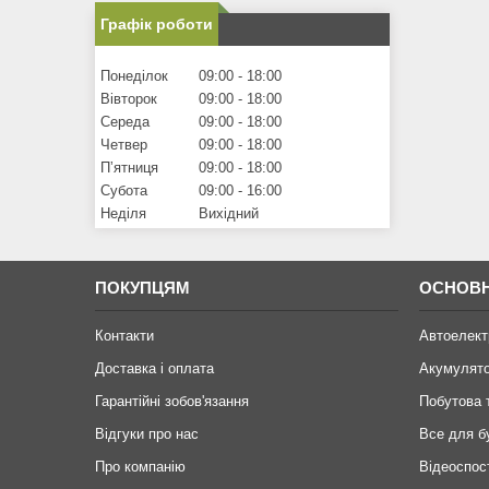
Графік роботи
Понеділок
09:00
18:00
Вівторок
09:00
18:00
Середа
09:00
18:00
Четвер
09:00
18:00
Пʼятниця
09:00
18:00
Субота
09:00
16:00
Неділя
Вихідний
ПОКУПЦЯМ
ОСНОВН
Контакти
Автоелект
Доставка і оплата
Акумулят
Гарантійні зобов'язання
Побутова 
Відгуки про нас
Все для б
Про компанію
Відеоспос