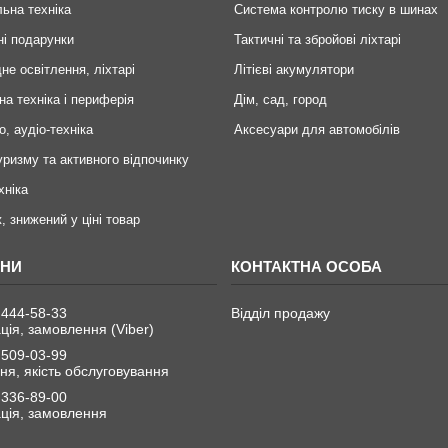
ьна техніка
Система контролю тиску в шинах
ні подарунки
Тактичні та збройові ліхтарі
не освітлення, ліхтарі
Літієві акумулятори
на техніка і периферія
Дім, сад, город
о, аудіо-техніка
Аксесуари для автомобілів
уризму та активного відпочинку
хніка
, знижений у ціні товар
 444-58-33
Відділ продажу
ція, замовлення (Viber)
 509-03-99
я, якість обслуговування
 336-89-00
ція, замовлення