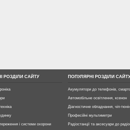
І РОЗДІЛИ САЙТУ
ПОПУЛЯРНІ РОЗДІЛИ САЙТ
роніка
Акумулятори до телефонів, смарт
ори
Автомобільне освітлення, ксенон
техніка
Діагностичне обладнання, чіп-тюні
удинку
Професійні мультиметри
тереження і системи охорони
Радіостанції та аксесуари до радіо