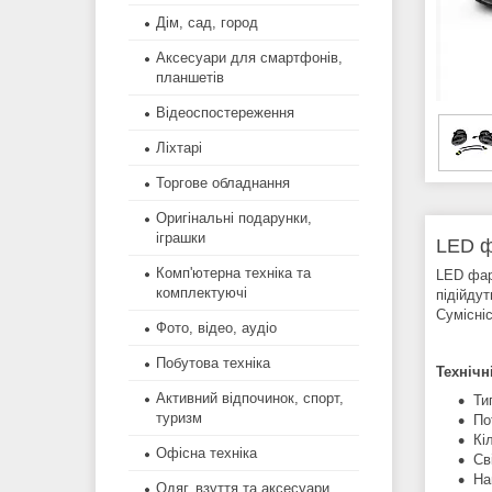
Дім, сад, город
Аксесуари для смартфонів,
планшетів
Відеоспостереження
Ліхтарі
Торгове обладнання
Оригінальні подарунки,
іграшки
LED ф
Комп'ютерна техніка та
LED фар
комплектуючі
підійду
Сумісні
Фото, відео, аудіо
Побутова техніка
Технічн
Активний відпочинок, спорт,
Ти
туризм
По
Кі
Офісна техніка
Св
На
Одяг, взуття та аксесуари