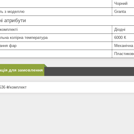
Чорний
сть з моделлю
Granta
і атрибути
комплекті
Діодні
льна колірна температура
6000 К
ання фар
Механічна
Пластиков
ція для замовлення
536 ₴/комплект