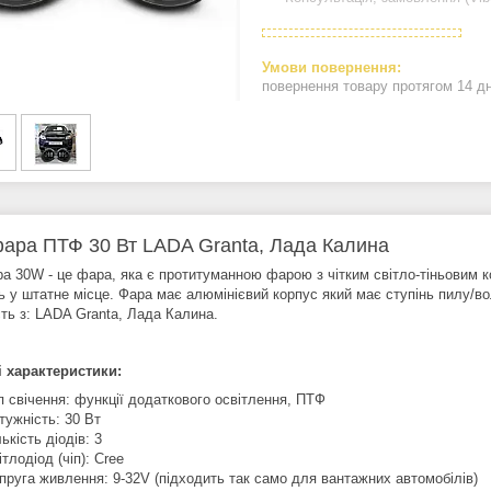
повернення товару протягом 14 д
ара ПТФ 30 Вт LADA Granta, Лада Калина
а 30W - це фара, яка є протитуманною фарою з чітким світло-тіньовим к
ть у штатне місце. Фара має алюмінієвий корпус який має ступінь пилу/в
сть з: LADA Granta, Лада Калина.
і характеристики:
п свічення: функції додаткового освітлення, ПТФ
тужність: 30 Вт
лькість діодів: 3
ітлодіод (чіп): Cree
пруга живлення: 9-32V (підходить так само для вантажних автомобілів)