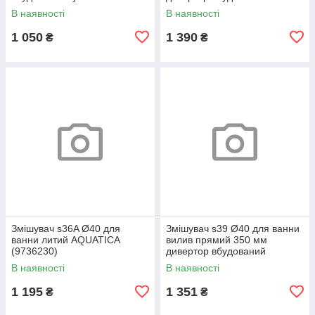
AQUATICA (9783210)
картриджний AQUATICA
В наявності
В наявності
(9728220)
1 050
1 390
₴
₴
Змішувач s36A Ø40 для
Змішувач s39 Ø40 для ванни
ванни литий AQUATICA
вилив прямий 350 мм
(9736230)
дивертор вбудований
картриджний AQUATICA
В наявності
В наявності
(9739220)
1 195
1 351
₴
₴