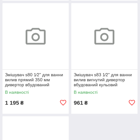
Змішувач s80 1⁄2" для ванни
Змішувач s83 1⁄2" для ванни
вилив прямий 350 мм
вилив вигнутий дивертор
дивертор вбудований
вбудований кульовий
кульовий AQUATICA
AQUATICA (9783220)
В наявності
В наявності
(9780230)
1 195
961
₴
₴