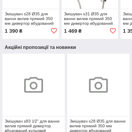
Змішувач s28 Ø35 для
Змішувач s31 Ø35 для
Зміш
ванни вилив прямий 350
ванни вилив прямий 350
ванн
мм дивертор вбудований
мм дивертор вбудований
мм д
картриджний AQUATICA
картриджний AQUATICA
кар
1 390
1 469
1 3
₴
₴
(9728220)
(9731220)
(973
Акційні пропозиції та новинки
Змішувач s83 1⁄2" для ванни
Змішувач s28 Ø35 для ванни
вилив прямий дивертор
вилив прямий 350 мм
вбудований кульовий
дивертор вбудований