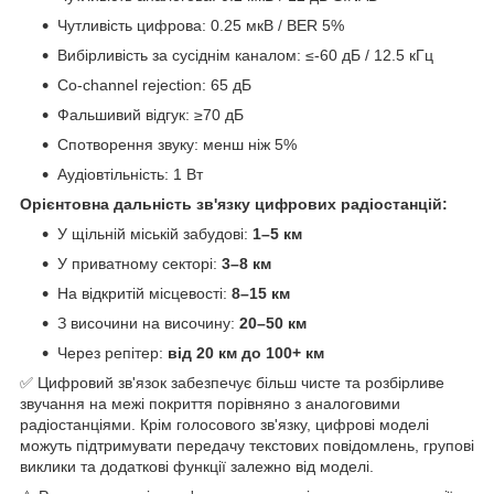
Чутливість цифрова: 0.25 мкВ / BER 5%
Вибірливість за сусіднім каналом: ≤-60 дБ / 12.5 кГц
Co-channel rejection: 65 дБ
Фальшивий відгук: ≥70 дБ
Спотворення звуку: менш ніж 5%
Аудіовтільність: 1 Вт
Орієнтовна дальність зв'язку цифрових радіостанцій:
У щільній міській забудові:
1–5 км
У приватному секторі:
3–8 км
На відкритій місцевості:
8–15 км
З височини на височину:
20–50 км
Через репітер:
від 20 км до 100+ км
✅ Цифровий зв'язок забезпечує більш чисте та розбірливе
звучання на межі покриття порівняно з аналоговими
радіостанціями. Крім голосового зв'язку, цифрові моделі
можуть підтримувати передачу текстових повідомлень, групові
виклики та додаткові функції залежно від моделі.