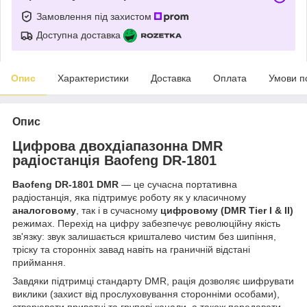
Замовлення під захистом
Доступна доставка
Опис
Характеристики
Доставка
Оплата
Умови п
Опис
Цифрова двохдіапазонна DMR
радіостанція Baofeng DR-1801
Baofeng DR-1801 DMR
— це сучасна портативна
радіостанція, яка підтримує роботу як у класичному
аналоговому
, так і в сучасному
цифровому (DMR Tier I & II)
режимах. Перехід на цифру забезпечує революційну якість
зв'язку: звук залишається кришталево чистим без шипіння,
тріску та сторонніх завад навіть на граничній відстані
приймання.
Завдяки підтримці стандарту DMR, рація дозволяє шифрувати
виклики (захист від прослуховування сторонніми особами),