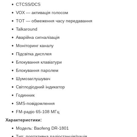
CTCSS/DCS
VOX — активація голосом
TOT — обмеження часу передавання
Talkaround
Аварійна сигналізація
Моніторинг каналу
Підсвітка дисплея
Блокування клавіатури
Блокування паролем
Шумозаглушувач
Світлодіодний індикатор
Годинник
SMS-повідомлення
FM-радіо 65-108 МГц
Характеристики:
Модель: Baofeng DR-1801
Тип: портативна радіостанція/рація