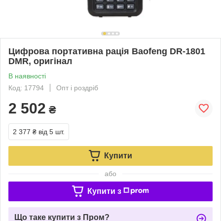
Цифрова портативна рація Baofeng DR-1801
DMR, оригінал
В наявності
Код: 17794
Опт і роздріб
2 502
₴
2 377 ₴
від 5 шт.
Купити
або
Купити з
Що таке купити з Пром?