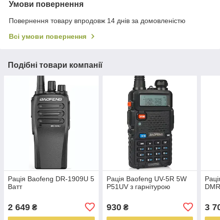
Умови повернення
Повернення товару впродовж 14 днів за домовленістю
Всі умови повернення
Подібні товари компанії
Рація Baofeng DR-1909U 5
Рація Baofeng UV-5R 5W
Раці
Ватт
P51UV з гарнітурою
DMR,
2 649
930
3 7
₴
₴