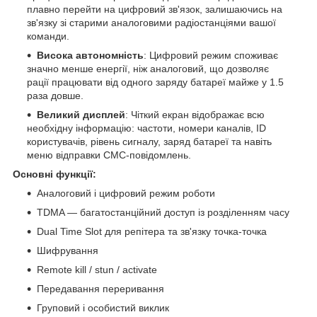
плавно перейти на цифровий зв'язок, залишаючись на
зв'язку зі старими аналоговими радіостанціями вашої
команди.
Висока автономність
: Цифровий режим споживає
значно менше енергії, ніж аналоговий, що дозволяє
рації працювати від одного заряду батареї майже у 1.5
раза довше.
Великий дисплей
: Чіткий екран відображає всю
необхідну інформацію: частоти, номери каналів, ID
користувачів, рівень сигналу, заряд батареї та навіть
меню відправки СМС-повідомлень.
Основні функції:
Аналоговий і цифровий режим роботи
TDMA — багатостанційний доступ із розділенням часу
Dual Time Slot для репітера та зв'язку точка-точка
Шифрування
Remote kill / stun / activate
Передавання переривання
Груповий і особистий виклик