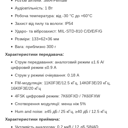
Роз'єм антени: SMA-Female
Аудіовтільність: 1 Вт
Робоча температура: від -30 °C до +60°C
Захист від пилу та вологи: IP54
Ударо- та віброзахист: MIL-STD-810 C/D/E/F/G
Розміри: 133×62×36 мм
Вага: приблизно 300 г
Характеристики передавача:
Струм передавання: аналоговий режим ≤1.6 A/
цифровий режим ≤0.9 A
Струм у режимі очікування: 0.18 A
FM-модуляція: 11K0F3E/12.5 кГц, 14K0F3E/20 кГц,
16K0F3E/20 кГц
4FSK цифровий режим: 7K60FXD / 7K60FXW
Спотворення модуляції: менш ніж 5%
Hum and noise: ≥45 дБ / 25 кГц, ≥40 дБ / 12.5 кГц
Характеристики приймача:
Чутливість аналогова: 0.2 мкВ / 12 дБ SINAD