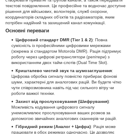
створювати приватні та групові канали, а також передавати
текстові повідомлення. Це професійне та водночас доступне
рішення для військових, волонтерів, служб охорони,
координаторів складних об'єктів та радіоаматорів, яким
потрібен надійний та захищений канал комунікації.
Основні переваги
Цифровий стандарт DMR (Tier 1 & 2)
: Повна
сумісність із професійними цифровими мережами
(зокрема зі стандартом Motorola DMR). Рація підтримує
роботу через цифрові ретранслятори (репітери) з
використанням двох тайм-слотів (Dual Time Slot).
Кришталево чистий звук та шумозаглушення
:
Цифрова обробка сигналу повністю прибирає фонові
шуми, характерні для аналогових рацій. Ви будете чітко
чути співрозмовника навіть під час сильного вітру чи
роботи важкої техніки.
Захист від прослуховування (Шифрування)
:
Можливість кодування цифрового сигналу
унеможливлює прослуховування ваших розмов за
допомогою звичайних аналогових сканнерів чи рацій.
Гібридний режим (Аналог + Цифра)
: Рація може
працювати в обох режимах одночасно. Це дозволяє