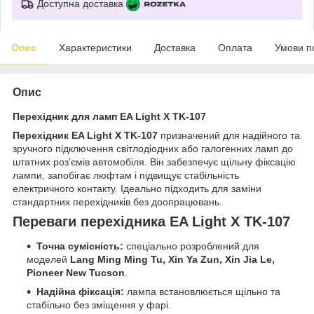
Доступна доставка
Опис
Характеристики
Доставка
Оплата
Умови п
Опис
Перехідник для ламп EA Light X TK-107
Перехідник EA Light X TK-107
призначений для надійного та
зручного підключення світлодіодних або галогенних ламп до
штатних розʼємів автомобіля. Він забезпечує щільну фіксацію
лампи, запобігає люфтам і підвищує стабільність
електричного контакту. Ідеально підходить для заміни
стандартних перехідників без доопрацювань.
Переваги перехідника EA Light X TK-107
Точна сумісність:
спеціально розроблений для
моделей
Lang Ming Ming Tu, Xin Ya Zun, Xin Jia Le,
Pioneer New Tucson
.
Надійна фіксація:
лампа встановлюється щільно та
стабільно без зміщення у фарі.