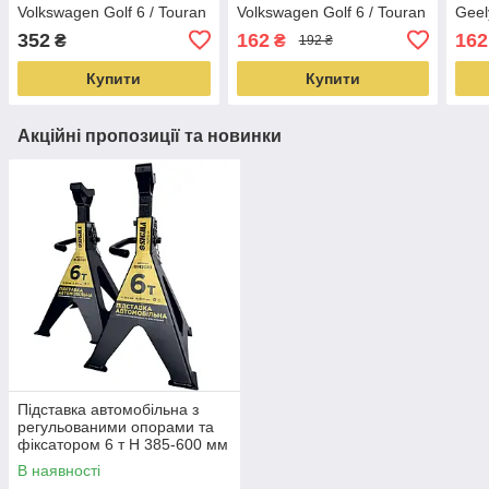
Volkswagen Golf 6 / Touran
Volkswagen Golf 6 / Touran
Geel
/ Sharan / Scirocco 2 шт
/ Sharan / Scirocco 2 шт
Sout
352
162
162
₴
₴
192 ₴
(01087)
(01087)
Купити
Купити
Акційні пропозиції та новинки
Підставка автомобільна з
регульованими опорами та
фіксатором 6 т H 385-600 мм
(2шт) SIGMA (6145081)
В наявності