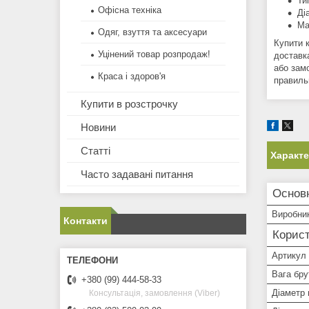
Ти
Офісна техніка
Ді
Ма
Одяг, взуття та аксесуари
Купити 
Уцінений товар розпродаж!
доставк
або зам
Краса і здоров'я
правиль
Купити в розстрочку
Новини
Статті
Характ
Часто задавані питання
Основн
Виробни
Контакти
Корист
Артикул
Вага брут
+380 (99) 444-58-33
Діаметр 
Консультація, замовлення (Viber)