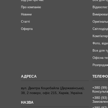
Про компанію
Відеоспос
Новини
Вимірювал
Статті
Оригіналь
Оферта
Світлодіод
Комп'ютер
Фото, віде
Все для т
Офісна те
Розпродаж
+380 (99)
вул. Дмитра Коцюбайла (Державінська),
Консульта
38, 2 поверх, офіс 215, Харків, Україна
+380 (93)
Замовленн
+380 (97)