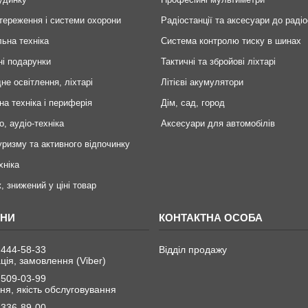
тереження і системи охорони
Радіостанції та аксесуари до радіо
ьна техніка
Система контролю тиску в шинах
ні подарунки
Тактичні та збройові ліхтарі
не освітлення, ліхтарі
Літієві акумулятори
на техніка і периферія
Дім, сад, город
о, аудіо-техніка
Аксесуари для автомобілів
уризму та активного відпочинку
хніка
, знижений у ціні товар
 444-58-33
Відділ продажу
ція, замовлення (Viber)
 509-03-99
я, якість обслуговування
 336-89-00