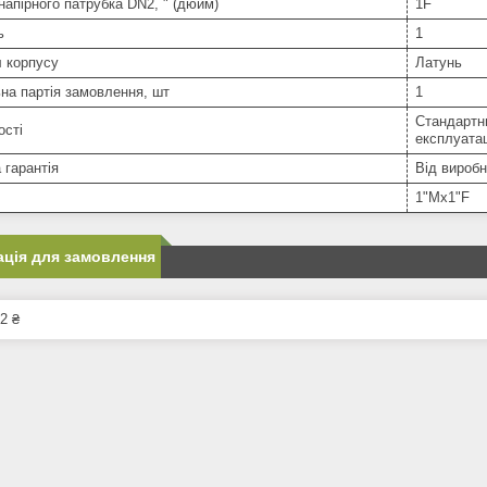
напірного патрубка DN2, " (дюйм)
1F
ь
1
 корпусу
Латунь
на партія замовлення, шт
1
Стандартни
ості
експлуатац
 гарантія
Від вироб
1"Mx1"F
ція для замовлення
2 ₴