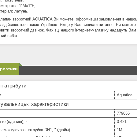
п: посилений;
аметр різі: 1"Mx1"F;
теріал: латунь.
клапан зворотний AQUATICA Ви можете, оформивши замовлення в нашому
а здійснюється всією Україною. Якщо у Вас виникли питання, Ви может
овити зворотний дзвінок. Фахівці нашого інтернет-магазину нададуть Ва
ний вибір.
еристики
і атрибути
к
Aquatica
увальницькі характеристики
779655
то (одиниці), кг
0.421
всмоктуючого патрубка DN1, " (дюйм)
1М