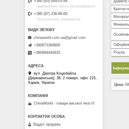
+380 (93) 509-03-99
Діаметр 
Замовлення, якість обслуговування
Кратніст
+380 (97) 336-89-00
Матеріал
Консультація, замовлення
Мінімаль
Особлив
chinaworld.com.ua@gmail.com
Офіційна
+380973368900
Різьба
+380994445833
Інформа
вул. Дмитра Коцюбайла
(Державінська), 38, 2 поверх, офіс 215,
Харків, Україна
Ціна:
58
ChinaWorld - товари високої якості!
Відділ продажу