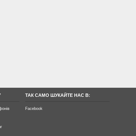
У
ТАК САМО ШУКАЙТЕ НАС В:
фонів
Facebook
нг