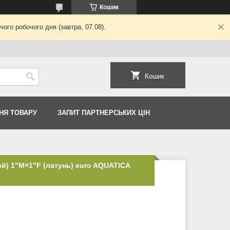
Кошик
ого робочого дня (завтра, 07.08).
Кошик
НЯ ТОВАРУ
ЗАПИТ ПАРТНЕРСЬКИХ ЦІН
й) 1"M×1"F (латунь) euro AQUATICA