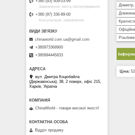
+380 (93) 509-03-99
Діаметр,
Замовлення, якість обслуговування
Довжина
+380 (97) 336-89-00
Консультація, замовлення
Кратніст
Офіційна
Різьбове
chinaworld.com.ua@gmail.com
+380973368900
Інформа
+380994445833
Ціна:
52
вул. Дмитра Коцюбайла
(Державінська), 38, 2 поверх, офіс 215,
Харків, Україна
ChinaWorld - товари високої якості!
Відділ продажу