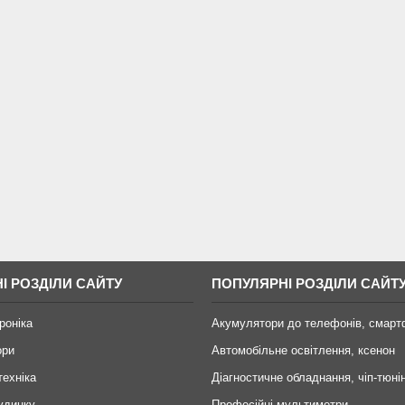
І РОЗДІЛИ САЙТУ
ПОПУЛЯРНІ РОЗДІЛИ САЙТ
роніка
Акумулятори до телефонів, смарт
ори
Автомобільне освітлення, ксенон
техніка
Діагностичне обладнання, чіп-тюні
удинку
Професійні мультиметри