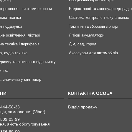
тереження і системи охорони
Радіостанції та аксесуари до радіо
ьна техніка
Система контролю тиску в шинах
ні подарунки
Тактичні та збройові ліхтарі
не освітлення, ліхтарі
Літієві акумулятори
на техніка і периферія
Дім, сад, город
о, аудіо-техніка
Аксесуари для автомобілів
уризму та активного відпочинку
хніка
, знижений у ціні товар
 444-58-33
Відділ продажу
ція, замовлення (Viber)
 509-03-99
я, якість обслуговування
 336-89-00