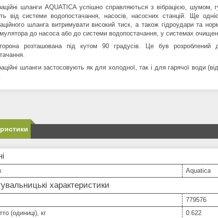
раційні шланги AQUATICA успішно справляються з вібрацією, шумом, 
ть від системи водопостачання, насосів, насосних станцій. Ще одн
раційного шланга витримувати високий тиск, а також гідроудари та нор
умулятора до насоса або до системи водопостачання, у системах очищен
орона розташована під кутом 90 градусів. Це був розроблений д
тачання.
аційні шланги застосовують як для холодної, так і для гарячої води (ві
.
еристики
ні
к
Aquatica
увальницькі характеристики
779576
то (одиниці), кг
0.622