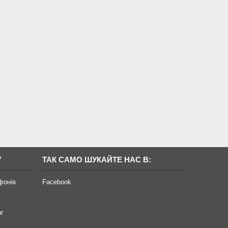
У
ТАК САМО ШУКАЙТЕ НАС В:
фонів
Facebook
нг