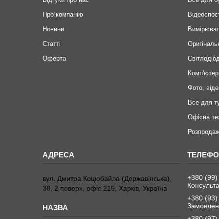
Про компанію
Відеоспос
Новини
Вимірювал
Статті
Оригіналь
Оферта
Світлодіод
Комп'ютер
Фото, віде
Все для т
Офісна те
Розпродаж
+380 (99)
вул. Дмитра Коцюбайла (Державінська),
Консульта
38, 2 поверх, офіс 215, Харків, Україна
+380 (93)
Замовленн
+380 (97)