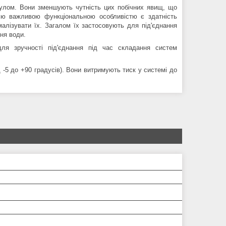
гулом. Вони зменшують чутність цих побічних явищ, що
ією важливою функціональною особливістю є здатність
малізувати їх. Загалом їх застосовують для під'єднання
ня води.
ля зручності під'єднання під час складання систем
д -5 до +90 градусів). Вони витримують тиск у системі до