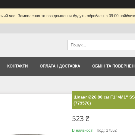
очий час. Замовлення та повідомлення будуть оброблені з 09:00 найближч
КОНТАКТИ
ОПЛАТА І ДОСТАВКА
ОБМІН ТА ПОВЕРНЕН
Шланг Ø26 80 см F1"×M1" S
(779576)
523 ₴
В наявності
Код:
17552