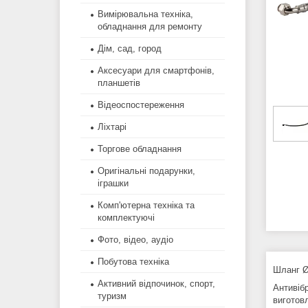
Вимірювальна техніка,
обладнання для ремонту
Дім, сад, город
Аксесуари для смартфонів,
планшетів
Відеоспостереження
Ліхтарі
Торгове обладнання
Оригінальні подарунки,
іграшки
Комп'ютерна техніка та
комплектуючі
Фото, відео, аудіо
Побутова техніка
Шланг Ø
Активний відпочинок, спорт,
Антивіб
туризм
виготовл