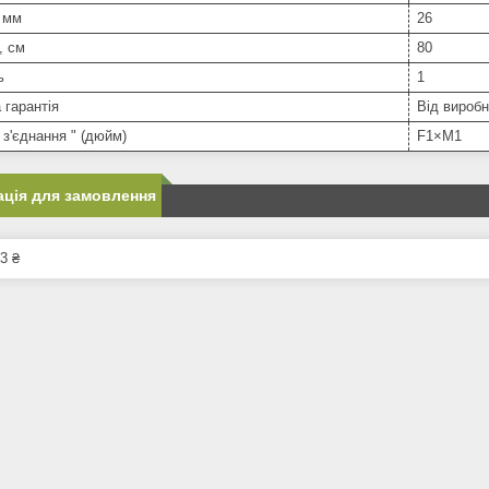
 мм
26
, см
80
ь
1
 гарантія
Від вироб
 з'єднання " (дюйм)
F1×M1
ція для замовлення
3 ₴