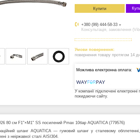
Купи
Купити
+380 (99) 444-58-33
Консультація, замовлення (Vib
повернення товару протягом 14 д
У компанії підключені електронні
покидаючи сайту.
26 80 см F1"×M1" SS посилений Pmax 10бар AQUATICA (779576)
раційний шланг AQUATICA — гумовий шланг у сталевому обплетенні, 
ені з неіржавкої сталі AISI304.