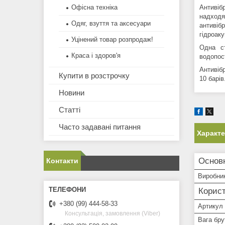
Антивіб
Офісна техніка
надходя
Одяг, взуття та аксесуари
антивіб
гідроак
Уцінений товар розпродаж!
Одна ст
Краса і здоров'я
водопос
Антивібр
Купити в розстрочку
10 барів
Новини
Статті
Часто задавані питання
Характ
Основ
Контакти
Виробни
Корист
+380 (99) 444-58-33
Артикул
Консультація, замовлення (Viber)
Вага брут