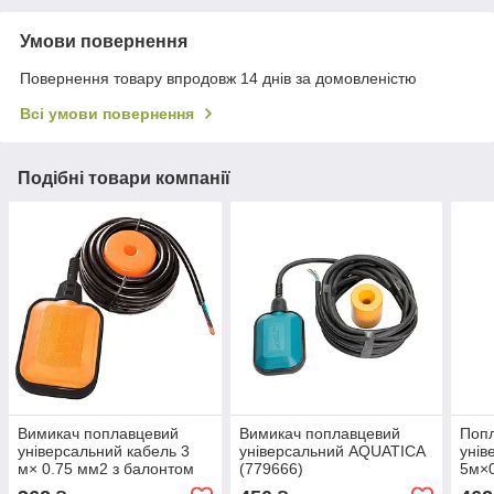
Умови повернення
Повернення товару впродовж 14 днів за домовленістю
Всі умови повернення
Подібні товари компанії
Вимикач поплавцевий
Вимикач поплавцевий
Попл
універсальний кабель 3
універсальний AQUATICA
унів
м× 0.75 мм2 з балонтом
(779666)
5м×0
WETRON (779661)
Wetr