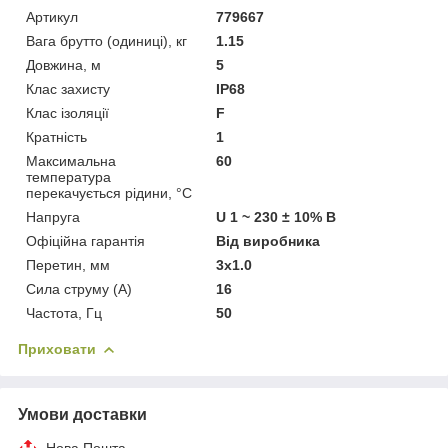
Артикул
779667
Вага брутто (одиниці), кг
1.15
Довжина, м
5
Клас захисту
IP68
Клас ізоляції
F
Кратність
1
Максимальна
60
температура
перекачується рідини, °C
Напруга
U 1 ~ 230 ± 10% В
Офіційна гарантія
Від виробника
Перетин, мм
3х1.0
Сила струму (А)
16
Частота, Гц
50
Приховати
Умови доставки
Нова Пошта