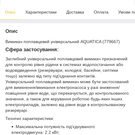
Опис
Характеристики
Доставка
Оплата
Умови п
Опис
Вимикач поплавцевий універсальний AQUATICA (779667)
Сфера застосування:
Заглибний універсальний поплавцевий вимикач призначений
для контролю рівня рідини в системах водопостачання або
водовідведення (резервуари, колодязі, басейни, септики
тощо) залежно від типу під'єднання контактів.
Універсальний поплавцевий вимикач може бути застосований
для вимкнення/вмикання електронасоса у разі зниження/
повіщення рівня води, що перекачується, до контрольованого
значення, а також для керування роботою будь-яких інших
електроприладів, залежно від рівня води в контрольованому
резервуарі.
Технічні характеристики:
Максимальна потужність під'єднуваного
електродвигуна: 2.2 кВт;