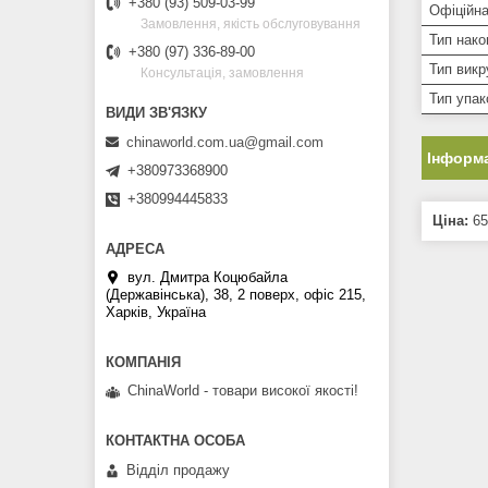
+380 (93) 509-03-99
Офіційна
Замовлення, якість обслуговування
Тип нако
+380 (97) 336-89-00
Тип викр
Консультація, замовлення
Тип упак
chinaworld.com.ua@gmail.com
Інформа
+380973368900
+380994445833
Ціна:
65
вул. Дмитра Коцюбайла
(Державінська), 38, 2 поверх, офіс 215,
Харків, Україна
ChinaWorld - товари високої якості!
Відділ продажу