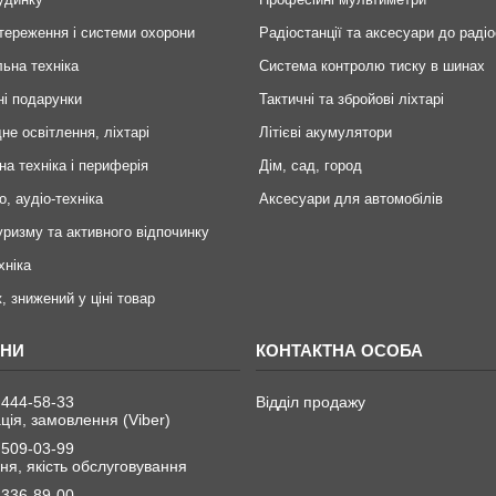
тереження і системи охорони
Радіостанції та аксесуари до радіо
ьна техніка
Система контролю тиску в шинах
ні подарунки
Тактичні та збройові ліхтарі
не освітлення, ліхтарі
Літієві акумулятори
на техніка і периферія
Дім, сад, город
о, аудіо-техніка
Аксесуари для автомобілів
уризму та активного відпочинку
хніка
, знижений у ціні товар
 444-58-33
Відділ продажу
ція, замовлення (Viber)
 509-03-99
я, якість обслуговування
 336-89-00