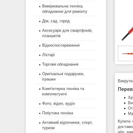
Вимірювальна техніка,
обладнання для ремонту
Дім, сад, город
Аксесуари для смартфонів,
планшетів
Відеоспостереження
Ліхтарі
Торгове обладнання
Оригінальні подарунки,
іграшки
Викрутк
Комп'ютерна техніка та
Перев
комплектуючі
Хр
Ви
Фото, відео, аудіо
От
Побутова техніка
Ма
Купити 
Активний відпочинок, спорт,
доставк
туризм
або зам