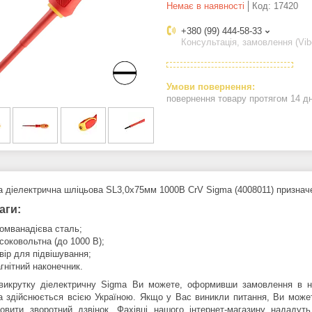
Немає в наявності
Код:
17420
+380 (99) 444-58-33
Консультація, замовлення (Vib
повернення товару протягом 14 д
а діелектрична шліцьова SL3,0x75мм 1000В CrV Sigma (4008011) признач
аги:
омванадієва сталь;
соковольтна (до 1000 В);
вір для підвішування;
гнітний наконечник.
викрутку діелектричну Sigma Ви можете, оформивши замовлення в на
а здійснюється всією Україною. Якщо у Вас виникли питання, Ви мож
овити зворотний дзвінок. Фахівці нашого інтернет-магазину нададу