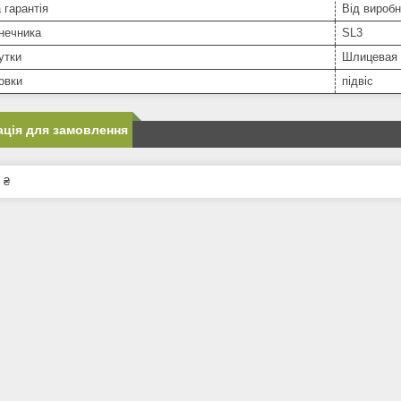
 гарантія
Від вироб
нечника
SL3
утки
Шлицевая
овки
підвіс
ція для замовлення
 ₴