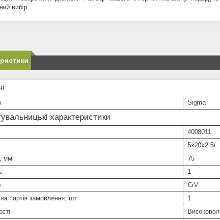
ний вибір.
еристики
ні
к
Sigma
увальницькі характеристики
4008011
5x20x2.5/
, мм
75
ь
1
л
CrV
на партія замовлення, шт
1
ості
Високоволь