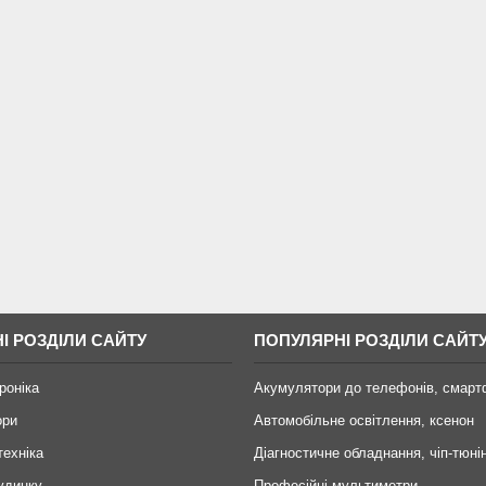
І РОЗДІЛИ САЙТУ
ПОПУЛЯРНІ РОЗДІЛИ САЙТ
роніка
Акумулятори до телефонів, смарт
ори
Автомобільне освітлення, ксенон
техніка
Діагностичне обладнання, чіп-тюні
удинку
Професійні мультиметри