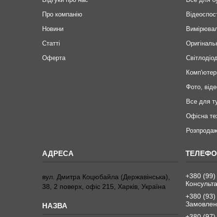
Про компанію
Відеоспос
Новини
Вимірювал
Статті
Оригіналь
Оферта
Світлодіод
Комп'ютер
Фото, віде
Все для т
Офісна те
Розпродаж
+380 (99)
вул. Дмитра Коцюбайла (Державінська),
Консульта
38, 2 поверх, офіс 215, Харків, Україна
+380 (93)
Замовленн
+380 (97)