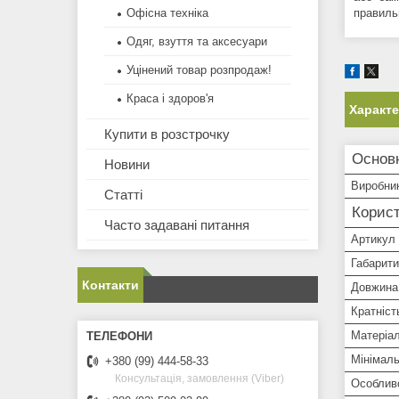
Офісна техніка
правиль
Одяг, взуття та аксесуари
Уцінений товар розпродаж!
Краса і здоров'я
Характ
Купити в розстрочку
Основ
Новини
Виробни
Статті
Корист
Часто задавані питання
Артикул
Габарити
Контакти
Довжина
Кратніст
Матеріа
Мінімаль
+380 (99) 444-58-33
Консультація, замовлення (Viber)
Особлив