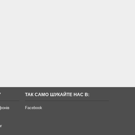
У
ТАК САМО ШУКАЙТЕ НАС В:
фонів
Facebook
нг