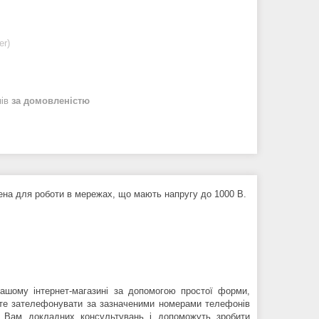
er)
нів
за домовленістю
ена для роботи в мережах, що мають напругу до 1000 В.
шому інтернет-магазині за допомогою простої форми,
ете зателефонувати за зазначеними номерами телефонів
ть Вам докладних консультувань і допоможуть зробити