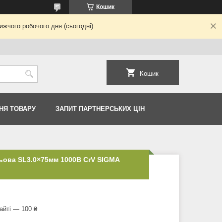
Кошик
жчого робочого дня (сьогодні).
Кошик
НЯ ТОВАРУ
ЗАПИТ ПАРТНЕРСЬКИХ ЦІН
ьова SL3.0×75мм 1000В CrV SIGMA
айті — 100 ₴