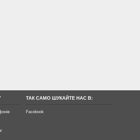
У
ТАК САМО ШУКАЙТЕ НАС В:
фонів
Facebook
нг