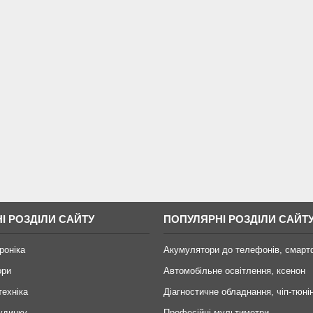
І РОЗДІЛИ САЙТУ
ПОПУЛЯРНІ РОЗДІЛИ САЙТ
роніка
Акумулятори до телефонів, смарт
ори
Автомобільне освітлення, ксенон
техніка
Діагностичне обладнання, чіп-тюні
удинку
Професійні мультиметри