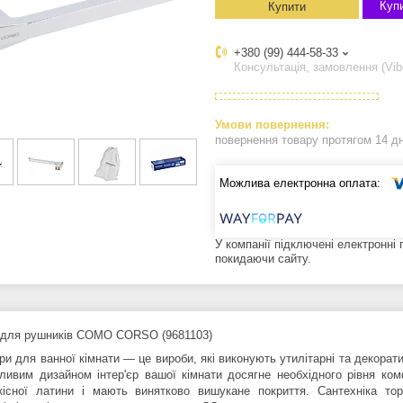
Купи
Купити
+380 (99) 444-58-33
Консультація, замовлення (Vib
повернення товару протягом 14 д
У компанії підключені електронні
покидаючи сайту.
для рушників COMO CORSO (9681103)
ри для ванної кімнати — це вироби, які виконують утилітарні та декорат
бливим дизайном інтер'єр вашої кімнати досягне необхідного рівня к
кісної латини і мають винятково вишукане покриття. Сантехніка то