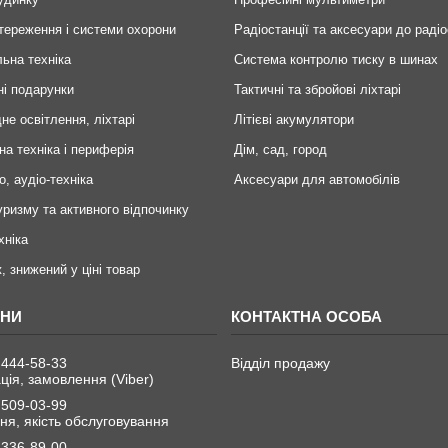
тереження і системи охорони
Радіостанції та аксесуари до радіо
ьна техніка
Система контролю тиску в шинах
ні подарунки
Тактичні та збройові ліхтарі
не освітлення, ліхтарі
Літієві акумулятори
на техніка і периферія
Дім, сад, город
о, аудіо-техніка
Аксесуари для автомобілів
уризму та активного відпочинку
хніка
, знижений у ціні товар
 444-58-33
Відділ продажу
ція, замовлення (Viber)
 509-03-99
я, якість обслуговування
 336-89-00