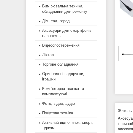
Вимірювальна техніка,
обладнання для ремонту
Дім, сад, город
Аксесуари для смартфонів,
планшетів
Відеоспостереження
Ліхтарі
Торгове обладнання
Оригінальні подарунки,
іграшки
Комп'ютерна техніка та
комплектуючі
Фото, відео, аудіо
Житель 
Побутова техніка
Аксесуа
Активний відпочинок, спорт,
і прива
туризм
високоя