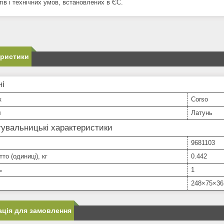
ів і технічних умов, встановлених в ЄС.
еристики
ні
к
Corso
л
Латунь
увальницькі характеристики
9681103
то (одиниці), кг
0.442
ь
1
248×75×36
ція для замовлення