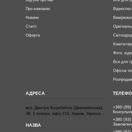
Про компанію
Відеоспос
Новини
Вимірювал
Статті
Оригіналь
Оферта
Світлодіод
Комп'ютер
Фото, віде
Все для т
Офісна те
Розпродаж
+380 (99)
вул. Дмитра Коцюбайла (Державінська),
Консульта
38, 2 поверх, офіс 215, Харків, Україна
+380 (93)
Замовленн
+380 (97)