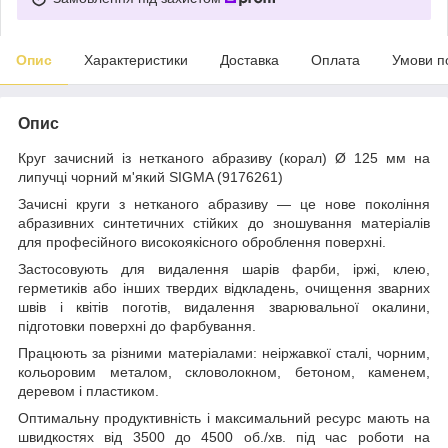
Опис
Характеристики
Доставка
Оплата
Умови п
Опис
Круг зачисний із нетканого абразиву (корал) Ø 125 мм на
липучці чорний м'який SIGMA (9176261)
Зачисні круги з нетканого абразиву — це нове покоління
абразивних синтетичних стійких до зношування матеріалів
для професійного високоякісного оброблення поверхні.
Застосовують для видалення шарів фарби, іржі, клею,
герметиків або інших твердих відкладень, очищення зварних
швів і квітів поготів, видалення зварювальної окалини,
підготовки поверхні до фарбування.
Працюють за різними матеріалами: неіржавкої сталі, чорним,
кольоровим металом, скловолокном, бетоном, каменем,
деревом і пластиком.
Оптимальну продуктивність і максимальний ресурс мають на
швидкостях від 3500 до 4500 об./хв. під час роботи на