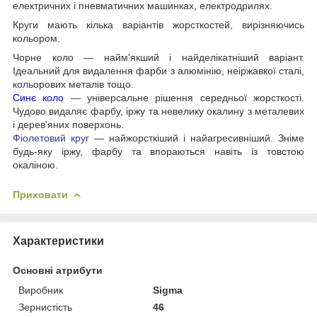
електричних і пневматичних машинках, електродрилях.
Круги мають кілька варіантів жорсткостей, вирізняючись
кольором.
Чорне коло — найм'якший і найделікатніший варіант.
Ідеальний для видалення фарби з алюмінію, неіржавкої сталі,
кольорових металів тощо.
Синє коло
— універсальне рішення середньої жорсткості.
Чудово видаляє фарбу, іржу та невелику окалину з металевих
і дерев'яних поверхонь.
Фіолетовий круг
— найжорсткіший і найагресивніший. Зніме
будь-яку іржу, фарбу та впораються навіть із товстою
окаліною.
Приховати
Характеристики
Основні атрибути
Виробник
Sigma
Зернистість
46