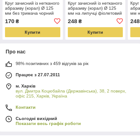
Круг зачисний із нетканого
Круг зачисний із нетканого
Круг
абразиву (корал) Ø 125
абразиву (корал) Ø 125
абра
мм без тримача чорний
мм на липучці фіолетовий
мм н
м'який SIGMA (9175841)
жорсткий SIGMA
сере
170
248
248
₴
₴
(9176161)
(917
Купити
Купити
Про нас
98% позитивних з 459 відгуків за рік
Працює з 27.07.2011
м. Харків
вул. Дмитра Коцюбайла (Державінська), 38, 2 поверх,
офіс 215, Харків, Україна
Контакти
Сьогодні вихідний
Показати весь графік роботи