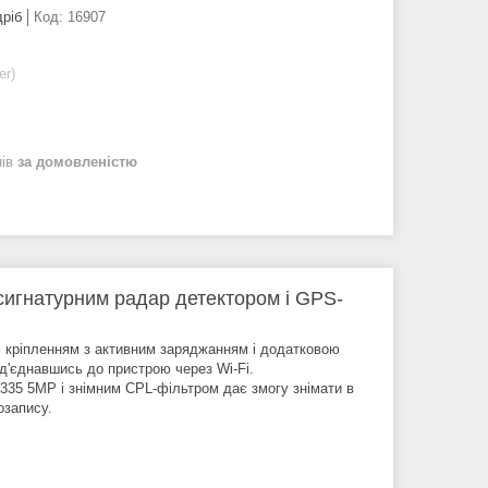
дріб
Код:
16907
er)
нів
за домовленістю
сигнатурним радар детектором і GPS-
м кріпленням з активним заряджанням і додатковою
д'єднавшись до пристрою через Wi-Fi.
335 5MP і знімним CPL-фільтром дає змогу знімати в
озапису.