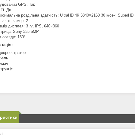
удований GPS: Так
-Fi: Да
ксимальна роздільна здатність: UltraHD 4К 3840×2160 30 к/сек, SuperHD 
лькість камер: 2
змір дисплея: 3 ⁇, IPS, 640×360
трица: Sony 335 5MP
т огляду: 130°
тація:
деореєстратор
бель
имач
струкція
еристики
ні