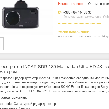
Немає в наявності
Оптом і в роз
+380 (99) 444-58-33
Консультація, замовлення (Vib
повернення товару протягом 14 д
реєстратор INCAR SDR-180 Manhattan Ultra HD 4K із 
матором
єстратор і радар-детектор Incar SDR-180 Manhattan обладнаний магнітни
. Дуже зручно переглядати відео за допомогою мобільного застосунка пі
шарова лінза із ширококутним об'єктивом SONY Exmor-R, матрицею Sony 
ній здатності UltraHD 4K 3840×2160 з максимально можливою якістю віде
і характеристики:
хнологія: Сигнатурний радар-детектор
п керування: Сенсор