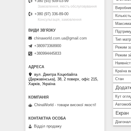
+380 (93) 509-03-99
Замовлення, якість обслуговування
Виробни
+380 (97) 336-89-00
Кількіст
Консультація, замовлення
Максимал
Підтрим
chinaworld.com.ua@gmail.com
Тип матр
+380973368900
Режим з
+380994445833
Режим зй
Наявніс
Країна в
вул. Дмитра Коцюбайла
Стан
(Державінська), 38, 2 поверх, офіс 215,
Харків, Україна
Додатк
Кут огля
Автомоб
ChinaWorld - товари високої якості!
Екран
Діагонал
Відділ продажу