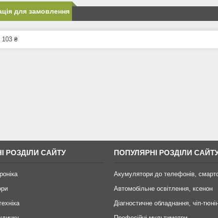
ція для замовлення
 103 ₴
І РОЗДІЛИ САЙТУ
ПОПУЛЯРНІ РОЗДІЛИ САЙТ
роніка
Акумулятори до телефонів, смарт
ори
Автомобільне освітлення, ксенон
техніка
Діагностичне обладнання, чіп-тюні
удинку
Професійні мультиметри