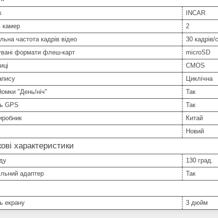
к
INCAR
ь камер
2
ьна частота кадрів відео
30 кадрів/
увані формати флеш-карт
microSD
иці
CMOS
апису
Циклічна
омки "День/ніч"
Так
ть GPS
Так
иробник
Китай
Новий
ові характеристики
ду
130 град.
ільний адаптер
Так
ь екрану
3 дюйм