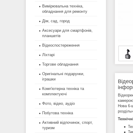
Вимірювальна техніка,
обладнання для ремонту
Дім, сад, город
Аксесуари для смартфонів,
планшетів
Відеоспостереження
Ліхтарі
Торгове обладнання
Оригінальні подарунки,
іграшки
Відео
інфор
Комп'ютерна техніка та
комплектуючі
Відеоре
камерою
Фото, відео, аудіо
Нова 6-
розділь
Побутова техніка
Технічн
Активний відпочинок, спорт,
Те
туризм
Ти