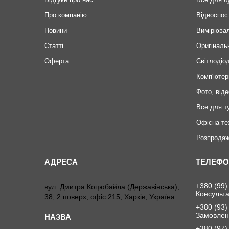
Про компанію
Відеоспос
Новини
Вимірювал
Статті
Оригіналь
Оферта
Світлодіод
Комп'ютер
Фото, віде
Все для т
Офісна те
Розпродаж
+380 (99)
вул. Дмитра Коцюбайла (Державінська),
Консульта
38, 2 поверх, офіс 215, Харків, Україна
+380 (93)
Замовленн
+380 (97)