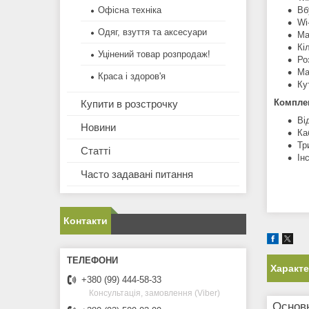
Вб
Офісна техніка
Wi
Одяг, взуття та аксесуари
Ма
Кі
Уцінений товар розпродаж!
Ро
Ма
Краса і здоров'я
Ку
Комплек
Купити в розстрочку
Ві
Новини
Ка
Тр
Статті
Ін
Часто задавані питання
Контакти
Характ
+380 (99) 444-58-33
Консультація, замовлення (Viber)
Основ