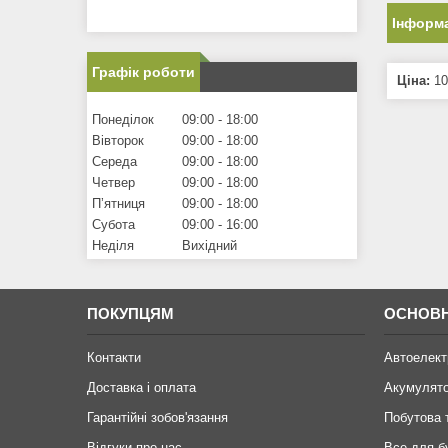
Інформа
Графік роботи
Ціна:
10
Понеділок
09:00
18:00
Вівторок
09:00
18:00
Середа
09:00
18:00
Четвер
09:00
18:00
Пʼятниця
09:00
18:00
Субота
09:00
16:00
Неділя
Вихідний
ПОКУПЦЯМ
ОСНОВН
Контакти
Автоелект
Доставка і оплата
Акумулят
Гарантійні зобов'язання
Побутова 
Відгуки про нас
Все для б