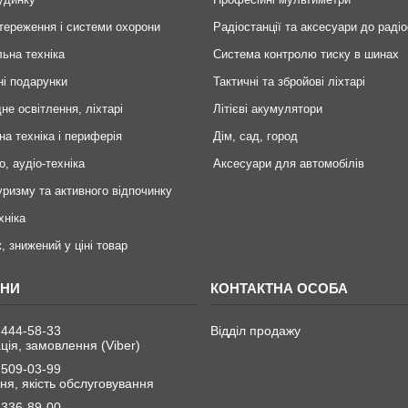
тереження і системи охорони
Радіостанції та аксесуари до радіо
ьна техніка
Система контролю тиску в шинах
ні подарунки
Тактичні та збройові ліхтарі
не освітлення, ліхтарі
Літієві акумулятори
на техніка і периферія
Дім, сад, город
о, аудіо-техніка
Аксесуари для автомобілів
уризму та активного відпочинку
хніка
, знижений у ціні товар
 444-58-33
Відділ продажу
ція, замовлення (Viber)
 509-03-99
я, якість обслуговування
 336-89-00