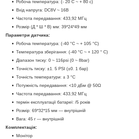
Робоча температура: (- 20 C ~ + 80 c)
Вхід напруга: DC8V ~ 16В
Частота передавання: 433,92 МГц
Розмір (Д * Ш * В) мм: 39*24*49 мм
Параметри датчика:
Робоча температура: (-40 °C ~ + 105 °C)
Температура зберігання: (-40 °C ~ + 120 ° C)
Діапазон тиску: 0 ~ 116psi (0 ~ 8bar)
Точність тиску: ±1. 5 PSI (±0. 1 бар)
Точність температури: ± 3 °C
Потужність передавання: <10 дБм @ 50Ω
Частота передавання: 433,92 МГц
термін експлуатації батареї: /5 років
Розмір: 69*32*15 мм — внутрішній
Вага: 45 г — внутрішній
Комплектація:
Монітор