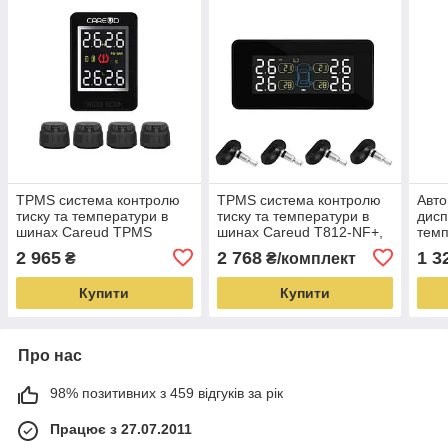
TPMS система контролю
TPMS система контролю
Авто
тиску та температури в
тиску та температури в
дисп
шинах Careud TPMS
шинах Careud T812-NF+,
темп
U912-WF Toyota
внутрішні датчики
оли
2 965
2 768
1 3
₴
₴/комплект
Купити
Купити
Про нас
98% позитивних з 459 відгуків за рік
Працює з 27.07.2011