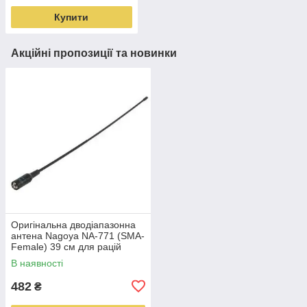
Купити
Акційні пропозиції та новинки
Оригінальна дводіапазонна
антена Nagoya NA-771 (SMA-
Female) 39 см для рацій
Baofeng, Quansheng та інших
В наявності
482
₴