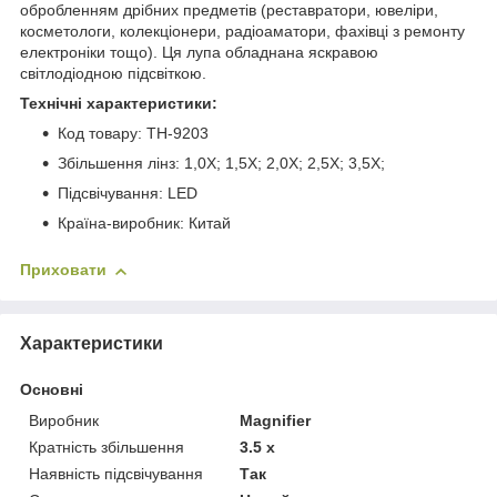
обробленням дрібних предметів (реставратори, ювеліри,
косметологи, колекціонери, радіоаматори, фахівці з ремонту
електроніки тощо). Ця лупа обладнана яскравою
світлодіодною підсвіткою.
Технічні характеристики:
Код товару: TH-9203
Збільшення лінз: 1,0Х; 1,5Х; 2,0Х; 2,5Х; 3,5Х;
Підсвічування: LED
Країна-виробник: Китай
Приховати
Характеристики
Основні
Виробник
Magnifier
Кратність збільшення
3.5 х
Наявність підсвічування
Так