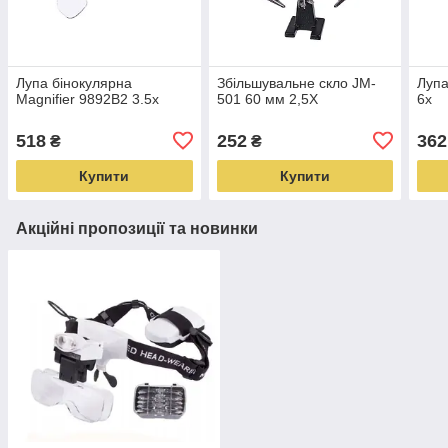
Лупа бінокулярна
Збільшувальне скло JM-
Лупа
Magnifier 9892B2 3.5x
501 60 мм 2,5Х
6x
518
252
362
₴
₴
Купити
Купити
Акційні пропозиції та новинки