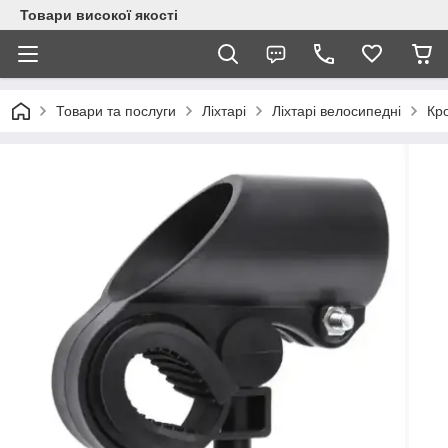
Товари високої якості
Товари та послуги
Ліхтарі
Ліхтарі велосипедні
Кр