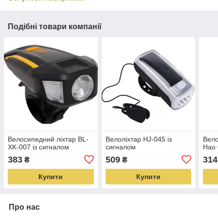
Подібні товари компанії
Велосипедний ліхтар BL-
Велоліхтар HJ-045 із
Вело
XK-007 із сигналом
сигналом
Hao 
383
509
314
₴
₴
Купити
Купити
Про нас