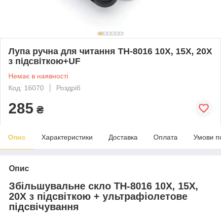
Лупа ручна для читання TH-8016 10Х, 15Х, 20Х
з підсвіткою+UF
Немає в наявності
Код: 16070
Роздріб
285
₴
Опис
Характеристики
Доставка
Оплата
Умови п
Опис
Збільшувальне скло TH-8016 10Х, 15Х,
20Х з підсвіткою + ультрафіолетове
підсвічування