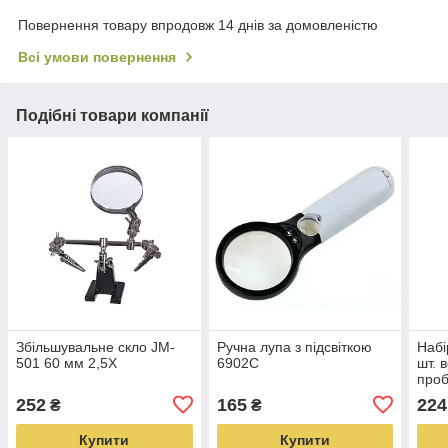
Повернення товару впродовж 14 днів за домовленістю
Всі умови повернення
Подібні товари компанії
Збільшувальне скло JM-
Ручна лупа з підсвіткою
Набі
501 60 мм 2,5Х
6902C
шт. 
проб
без
252
165
224
₴
₴
вида
Купити
Купити