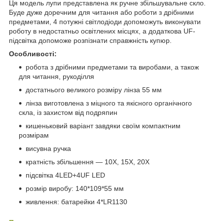
Ця модель лупи представлена як ручне збільшувальне скло.
Буде дуже доречним для читання або роботи з дрібними
предметами, 4 потужні світлодіоди допоможуть виконувати
роботу в недостатньо освітлених місцях, а додаткова UF-
підсвітка допоможе розпізнати справжність купюр.
Особливості:
робота з дрібними предметами та виробами, а також
для читання, рукоділля
достатнього великого розміру лінза 55 мм
лінза виготовлена з міцного та якісного органічного
скла, із захистом від подряпин
кишеньковий варіант завдяки своїм компактним
розмірам
висувна ручка
кратність збільшення — 10Х, 15Х, 20Х
підсвітка 4LED+4UF LED
розмір виробу: 140*109*55 мм
живлення: батарейки 4*LR1130