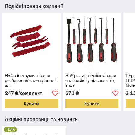
Подібні товари компанії
Набір інструментів для
Набір гачків і знімачів для
Пере
розбирання салону авто 4
сальників і ущільнювачів,
LED/
шт.
9 шт.
Mond
Citr
247
671
3 1
₴/комплект
₴
(010
Купити
Купити
Акційні пропозиції та новинки
–15%