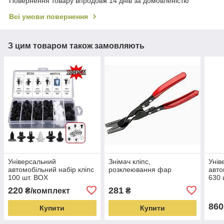
Повернення товару впродовж 14 днів за домовленістю
Всі умови повернення
З цим товаром також замовляють
Універсальний
Знімач кліпс,
Унів
автомобільний набір кліпс
розклеювання фар
авто
100 шт. BOX
630 
220
281
₴/комплект
₴
860
Купити
Купити