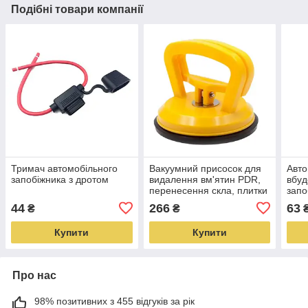
Подібні товари компанії
Тримач автомобільного
Вакуумний присосок для
Авто
запобіжника з дротом
видалення вм'ятин PDR,
вбуд
перенесення скла, плитки
запо
44
266
63
₴
₴
Купити
Купити
Про нас
98% позитивних з 455 відгуків за рік