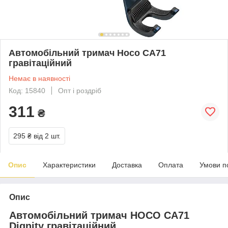
Автомобільний тримач Hoco CA71
гравітаційний
Немає в наявності
Код: 15840
Опт і роздріб
311
₴
295 ₴
від 2 шт.
Опис
Характеристики
Доставка
Оплата
Умови п
Опис
Автомобільний тримач HOCO CA71
Dignity гравітаційний