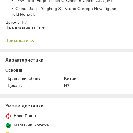
FAW:Ford: Edge, Fiesta C-Class, B-Class, GLA , ML.
China: Junjie Yinglang XT Viiano Correga New Tiguan
field Renault
Цоколь: H7
Ціна вказана за 1шт.
Приховати
Характеристики
Основні
Країна виробник
Китай
Цоколь
H7
Умови доставки
Нова Пошта
Магазини Rozetka