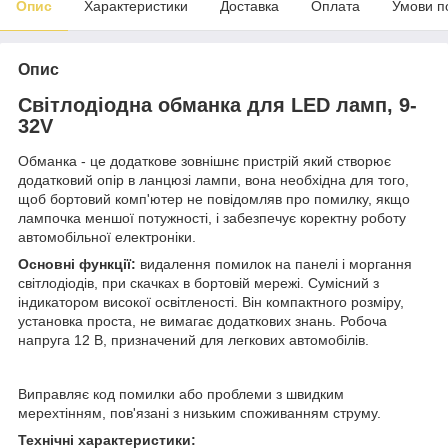
Опис
Характеристики
Доставка
Оплата
Умови п
Опис
Світлодіодна обманка для LED ламп, 9-
32V
Обманка - це додаткове зовнішнє пристрій який створює
додатковий опір в ланцюзі лампи, вона необхідна для того,
щоб бортовий комп'ютер не повідомляв про помилку, якщо
лампочка меншої потужності, і забезпечує коректну роботу
автомобільної електроніки.
Основні функції:
видалення помилок на панелі і моргання
світлодіодів, при скачках в бортовій мережі. Сумісний з
індикатором високої освітленості. Він компактного розміру,
установка проста, не вимагає додаткових знань. Робоча
напруга 12 В, призначений для легкових автомобілів.
Виправляє код помилки або проблеми з швидким
мерехтінням, пов'язані з низьким споживанням струму.
Технічні характеристики: