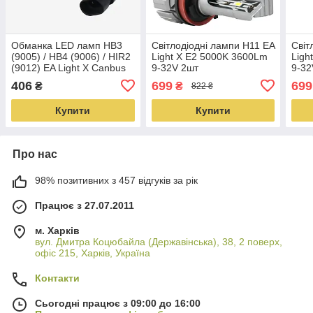
Обманка LED ламп HB3
Світлодіодні лампи H11 EA
Світ
(9005) / HB4 (9006) / HIR2
Light X E2 5000K 3600Lm
Ligh
(9012) EA Light X Canbus
9-32V 2шт
9-32
9-32V 1 шт
406
699
699
₴
₴
822 ₴
Купити
Купити
Про нас
98% позитивних з 457 відгуків за рік
Працює з 27.07.2011
м. Харків
вул. Дмитра Коцюбайла (Державінська), 38, 2 поверх,
офіс 215, Харків, Україна
Контакти
Сьогодні працює з 09:00 до 16:00