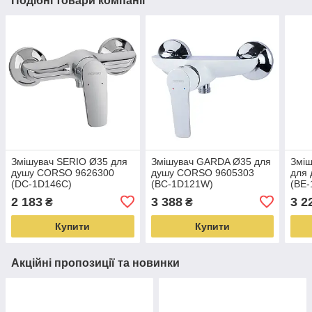
Подібні товари компанії
Змішувач SERIO Ø35 для
Змішувач GARDA Ø35 для
Змі
душу CORSO 9626300
душу CORSO 9605303
для
(DC-1D146C)
(BC-1D121W)
(BE
2 183
3 388
3 2
₴
₴
Купити
Купити
Акційні пропозиції та новинки