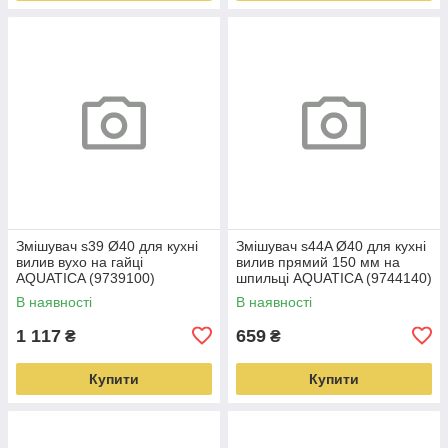
Змішувач s39 Ø40 для кухні
Змішувач s44A Ø40 для кухні
вилив вухо на гайці
вилив прямий 150 мм на
AQUATICA (9739100)
шпильці AQUATICA (9744140)
В наявності
В наявності
1 117
659
₴
₴
Купити
Купити