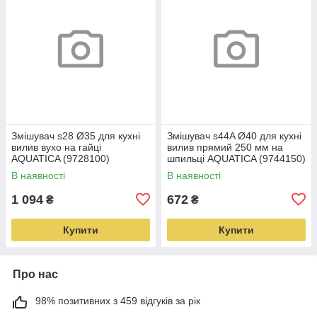
Змішувач s28 Ø35 для кухні
Змішувач s44A Ø40 для кухні
вилив вухо на гайці
вилив прямий 250 мм на
AQUATICA (9728100)
шпильці AQUATICA (9744150)
В наявності
В наявності
1 094
672
₴
₴
Купити
Купити
Про нас
98% позитивних з 459 відгуків за рік