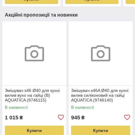
Акційні пропозиції та новинки
Змішувач s46 Ø40 для кухні
Змішувач s46A Ø40 для кухні
вилив вухо на гайці (B)
вилив силіконовий на гайці
AQUATICA (9746115)
AQUATICA (9746140)
В наявності
В наявності
1 015
945
₴
₴
Купити
Купити