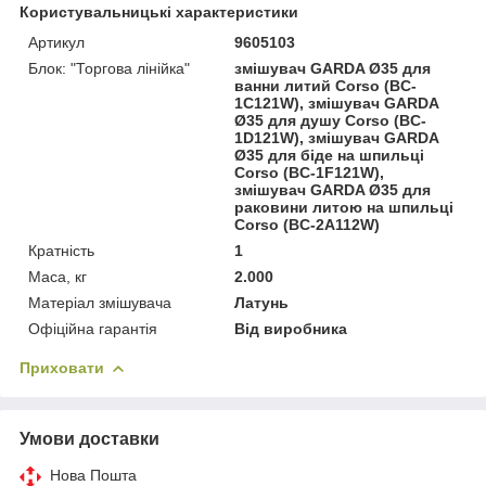
Користувальницькі характеристики
Артикул
9605103
Блок: "Торгова лінійка"
змішувач GARDA Ø35 для
ванни литий Corso (BC-
1C121W), змішувач GARDA
Ø35 для душу Corso (BC-
1D121W), змішувач GARDA
Ø35 для біде на шпильці
Corso (BC-1F121W),
змішувач GARDA Ø35 для
раковини литою на шпильці
Corso (BC-2A112W)
Кратність
1
Маса, кг
2.000
Матеріал змішувача
Латунь
Офіційна гарантія
Від виробника
Приховати
Умови доставки
Нова Пошта