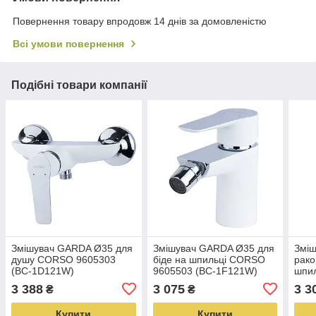
Повернення товару впродовж 14 днів за домовленістю
Всі умови повернення
Подібні товари компанії
Змішувач GARDA Ø35 для
Змішувач GARDA Ø35 для
Змі
душу CORSO 9605303
біде на шпильці CORSO
рако
(BC-1D121W)
9605503 (BC-1F121W)
шпи
2A12
3 388
3 075
3 3
₴
₴
Купити
Купити