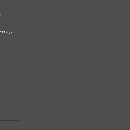
нг
станцій