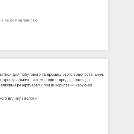
нів
за домовленістю
уватися для побутового та промислового водопостачання,
, зрошувальних систем садів і городів, теплиць і
невеликими резервуарами при використанні керуючої
ого впливу і вологи.