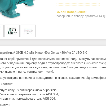
повернення товару протягом 14 д
етробiжний 380В 4.0 кВт Hmax 49м Qmax 450л/хв 2" LEO 3.0
даної серії призначені для перекачування чистої води, можуть застосов
ого обладнання, підйому води в трубопроводах високого і низького тиску
в, подачі води на велику відстань, автоматичної подачі води спільно з 
ки (керуючі реле, контролери тиску).
ка устаткування повинна проводитися в місцях, захищених від атмосферн
 частина:
рпус: чавун з антикорозійною обробкою;
боче колесо: нержавіюча сталь AISI 304;
л двигуна: нержавіюча сталь AISI 304.
двигун: