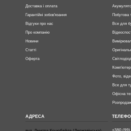
Доставка і оплата
Акумулят
Гарантійні зобов'язання
Побутова 
Відгуки про нас
Все для б
Про компанію
Відеоспос
Новини
Вимірювал
Статті
Оригіналь
Оферта
Світлодіод
Комп'ютер
Фото, віде
Все для т
Офісна те
Розпродаж
+380 (99)
вул. Дмитра Коцюбайла (Державінська),