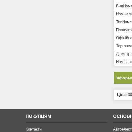
ВидНоме
Номіналь
ТипНоме
Продукти
Офіційна
Торгове
Діаметр 
Номіналь
Інформа
Ціна:
30
ПОКУПЦЯМ
ОСНОВН
Контакти
Автоелект