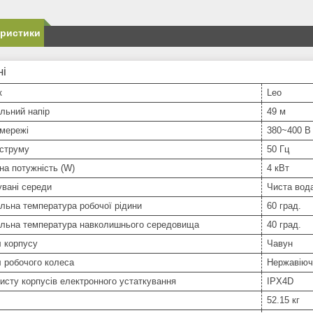
еристики
ні
к
Leo
льний напір
49 м
 мережі
380~400 В
 струму
50 Гц
а потужність (W)
4 кВт
вані середи
Чиста вод
льна температура робочої рідини
60 град.
льна температура навколишнього середовища
40 град.
 корпусу
Чавун
 робочого колеса
Нержавіюч
исту корпусів електронного устаткування
IPX4D
52.15 кг