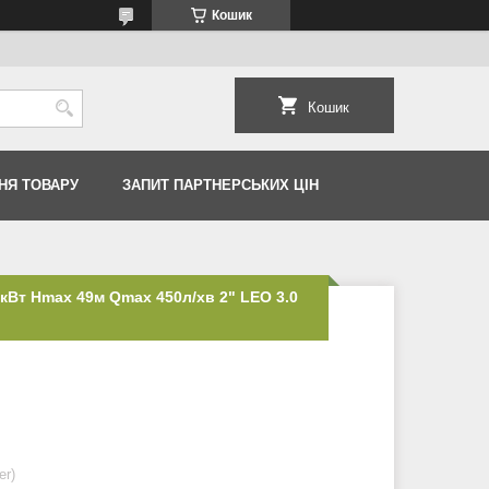
Кошик
Кошик
НЯ ТОВАРУ
ЗАПИТ ПАРТНЕРСЬКИХ ЦІН
 кВт Hmax 49м Qmax 450л/хв 2" LEO 3.0
er)