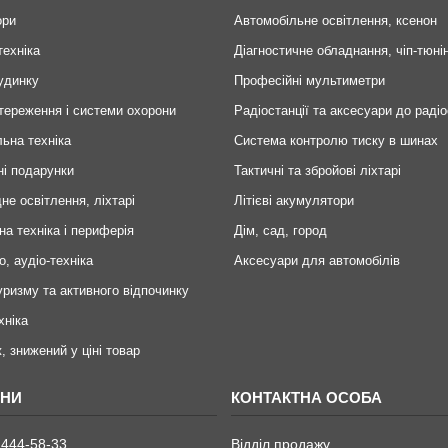
ори
Автомобільне освітлення, ксенон
техніка
Діагностичне обладнання, чіп-тюні
удинку
Професійні мультиметри
тереження і системи охорони
Радіостанції та аксесуари до радіо
ьна техніка
Система контролю тиску в шинах
ні подарунки
Тактичні та збройові ліхтарі
не освітлення, ліхтарі
Літієві акумулятори
на техніка і периферія
Дім, сад, город
о, аудіо-техніка
Аксесуари для автомобілів
уризму та активного відпочинку
хніка
, знижений у ціні товар
 444-58-33
Відділ продажу