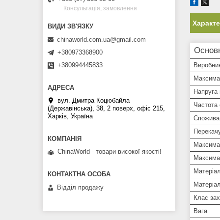
Консультація, замовлення
Характ
chinaworld.com.ua@gmail.com
Основ
+380973368900
+380994445833
Виробни
Максима
Напруга
вул. Дмитра Коцюбайла
Частота
(Державінська), 38, 2 поверх, офіс 215,
Харків, Україна
Споживан
Перекачу
Максима
ChinaWorld - товари високої якості!
Максима
Матеріал
Матеріал
Відділ продажу
Клас зах
Вага