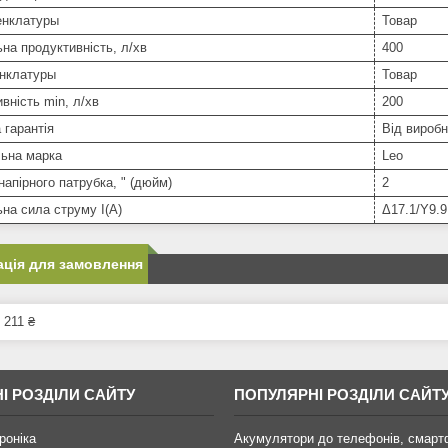
нклатуры
Товар
на продуктивність, л/хв
400
нклатуры
Товар
вність min, л/хв
200
 гарантія
Від вироб
льна марка
Leo
напірного патрубка, " (дюйм)
2
на сила струму I(А)
Δ17.1/Y9.9
ція для замовлення
 211 ₴
І РОЗДІЛИ САЙТУ
ПОПУЛЯРНІ РОЗДІЛИ САЙТ
роніка
Акумулятори до телефонів, смарт