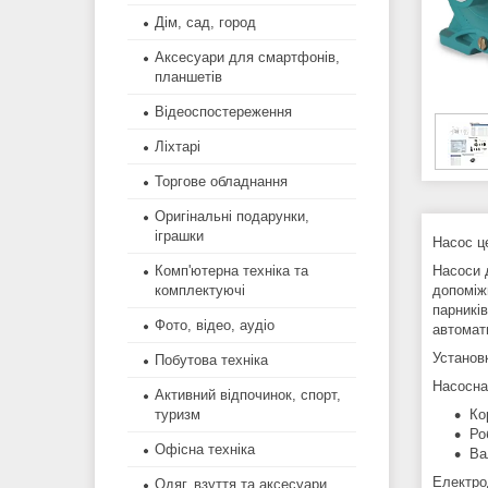
Дім, сад, город
Аксесуари для смартфонів,
планшетів
Відеоспостереження
Ліхтарі
Торгове обладнання
Оригінальні подарунки,
іграшки
Насос ц
Комп'ютерна техніка та
Насоси 
комплектуючі
допоміжн
парникі
Фото, відео, аудіо
автомати
Установ
Побутова техніка
Насосна
Активний відпочинок, спорт,
туризм
Ко
Ро
Офісна техніка
Ва
Електро
Одяг, взуття та аксесуари