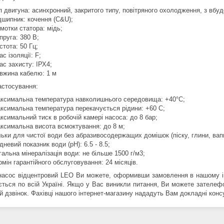
п двигуна: асинхронний, закритого типу, повітряного охолодження, з вб
дшипник: кочення (C&U);
мотки статора: мідь;
пруга: 380 В;
стота: 50 Гц;
ас ізоляції: F;
ас захисту: ІРХ4;
вжина кабелю: 1 м
астосування:
ксимальна температура навколишнього середовища: +40°C;
ксимальна температура перекачується рідини: +60 C;
ксимальний тиск в робочій камері насоса: до 8 бар;
ксимальна висота всмоктування: до 8 м;
льки для чистої води без абразивосодержащих домішок (піску, глини, вапна
дневий показник води (pH): 6.5 - 8.5;
гальна мінералізація води: не більше 1500 г/м3;
рмін гарантійного обслуговування: 24 місяців.
насос відцентровий LEO Ви можете, оформивши замовлення в нашому ін
ється по всій Україні. Якщо у Вас виникли питання, Ви можете зателе
ій дзвінок. Фахівці нашого інтернет-магазину нададуть Вам докладні конс