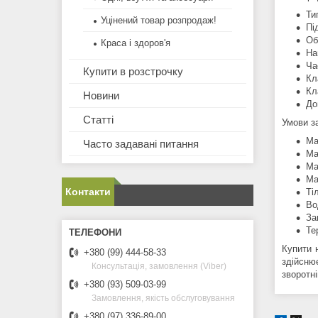
Ти
Уцінений товар розпродаж!
Пі
Об
Краса і здоров'я
На
Ча
Купити в розстрочку
Кл
Кл
Новини
До
Статті
Умови з
Ма
Часто задавані питання
Ма
Ма
Ма
Контакти
Ті
Во
За
Те
Купити 
+380 (99) 444-58-33
здійсню
Консультація, замовлення (Viber)
зворотн
+380 (93) 509-03-99
Замовлення, якість обслуговування
+380 (97) 336-89-00