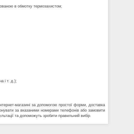
удованою в обмотку термозахистом;
 і т. д.);
тернет-магазині за допомогою простої форми, доставка
фонувати за вказаними номерами телефонів або замовити
ультації та допоможуть зробити правильний вибір.