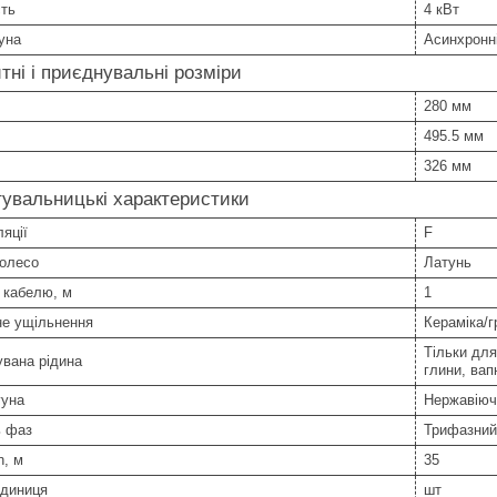
сть
4 кВт
уна
Асинхронн
тні і приєднувальні розміри
280 мм
495.5 мм
326 мм
увальницькі характеристики
ляції
F
колесо
Латунь
 кабелю, м
1
не ущільнення
Кераміка/г
Тільки для
вана рідина
глини, вапн
гуна
Нержавіюч
ь фаз
Трифазний
n, м
35
одиниця
шт