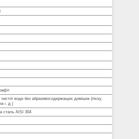
і
рафіт
 чистої води без абразивосодержащих домішок (піску,
а і. д.)
а сталь AISI 304