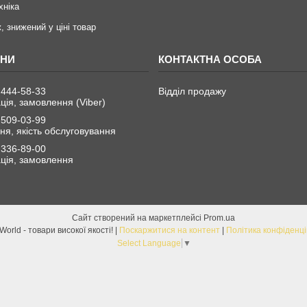
хніка
, знижений у ціні товар
 444-58-33
Відділ продажу
ція, замовлення (Viber)
 509-03-99
я, якість обслуговування
 336-89-00
ція, замовлення
Сайт створений на маркетплейсі
Prom.ua
ChinaWorld - товари високої якості! |
Поскаржитися на контент
|
Політика конфіденці
Select Language
▼