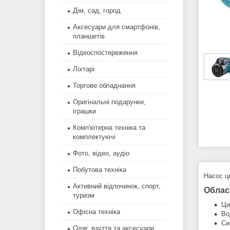
Дім, сад, город
Аксесуари для смартфонів,
планшетів
Відеоспостереження
Ліхтарі
Торгове обладнання
Оригінальні подарунки,
іграшки
Комп'ютерна техніка та
комплектуючі
Фото, відео, аудіо
Побутова техніка
Насос ц
Активний відпочинок, спорт,
Облас
туризм
Ци
Офісна техніка
Во
Си
Одяг, взуття та аксесуари