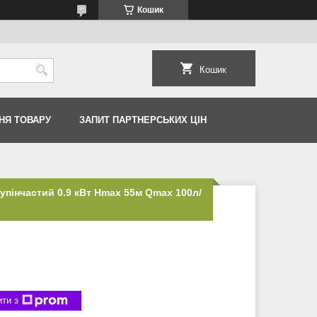
Кошик
Кошик
НЯ ТОВАРУ
ЗАПИТ ПАРТНЕРСЬКИХ ЦІН
упінчастий 0.9 кВт Hmax 55м Qmax 100л/
ти з