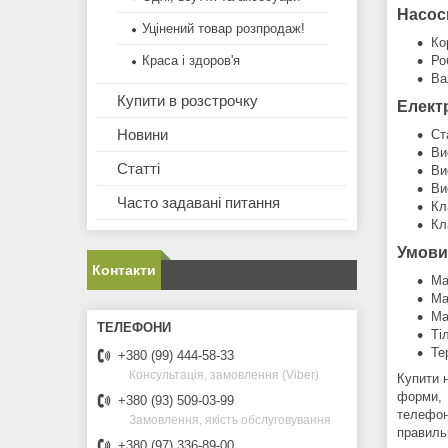
Насос
Уцінений товар розпродаж!
Ко
Ро
Краса і здоров'я
Ва
Купити в розстрочку
Елект
Новини
Ст
Ви
Статті
Ви
Ви
Часто задавані питання
Кл
Кл
Умови
Контакти
Ма
Ма
Ма
Ті
Те
+380 (99) 444-58-33
Консультація, замовлення (Viber)
Купити 
форми, 
+380 (93) 509-03-99
телефон
Замовлення, якість обслуговування
правиль
+380 (97) 336-89-00