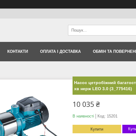
КОНТАКТИ
ОПЛАТА І ДОСТАВКА
ОБМІН ТА ПОВЕРНЕН
Насос цетробiжний багатост
хв нерж LEO 3.0 (3_775416)
10 035 ₴
В наявності
Код:
15201
Купи
Купити