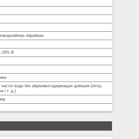
нтикорозійною обробкою
± 10% В
ника
 чистої води без абразивосодержащих домішок (піску,
а і т. д.)
мер