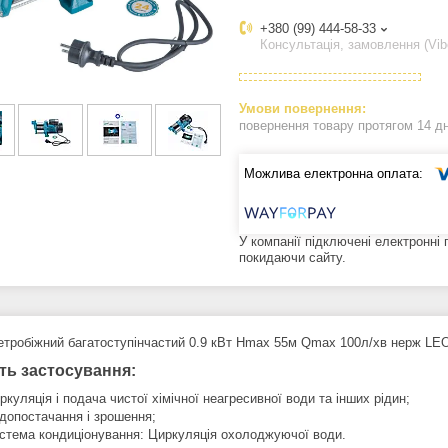
+380 (99) 444-58-33
Консультація, замовлення (Vib
повернення товару протягом 14 д
У компанії підключені електронні
покидаючи сайту.
етробiжний багатоступінчастий 0.9 кВт Hmax 55м Qmax 100л/хв нерж LEO
ть застосування:
ркуляція і подача чистої хімічної неагресивної води та інших рідин;
допостачання і зрошення;
стема кондиціонування: Циркуляція охолоджуючої води.