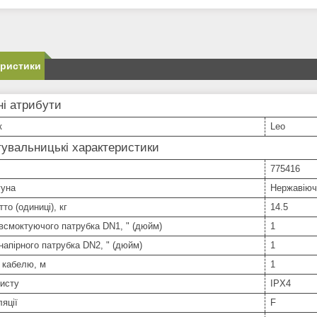
еристики
і атрибути
к
Leo
увальницькі характеристики
775416
гуна
Нержавіюч
то (одиниці), кг
14.5
всмоктуючого патрубка DN1, " (дюйм)
1
напірного патрубка DN2, " (дюйм)
1
 кабелю, м
1
исту
IPX4
ляції
F