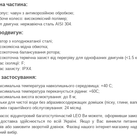
на частина:
рпус: чавун з антикорозійною обробкою;
боче колесо: високоякісний полімер;
л двигуна: нержавіюча сталь AISI 304.
родвигун:
атор з холоднокатаної сталі;
сокоякісна мідна обмотка;
сокоточна балансування ротора;
сокоточна термічна захист від перегріву для однофазних двигунів (<1.5 к
ас ізоляції: F;
ас захисту: IPX4.
 застосування:
ксимальна температура навколишнього середовища: +40 С;
ксимальна температура перекачується рідини: +60С;
ксимальна висота всмоктування: до 8 м;
льки для чистої води без абразивосодержащих домішок (піску, глини, вапна
рмін гарантійного обслуговування: 24 місяці.
насос відцентровий багатоступінчастий LEO Ви можете, оформивши замов
доставка здійснюється по всій Україні. Якщо у Вас виникли питан
ів або замовити зворотній дзвінок. Фахівці нашого інтернет-магазину н
ний вибір.