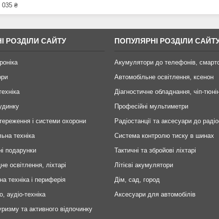
 035 ₴
І РОЗДІЛИ САЙТУ
ПОПУЛЯРНІ РОЗДІЛИ САЙТ
роніка
Акумулятори до телефонів, смарт
ори
Автомобільне освітлення, ксенон
техніка
Діагностичне обладнання, чіп-тюні
удинку
Професійні мультиметри
тереження і системи охорони
Радіостанції та аксесуари до радіо
ьна техніка
Система контролю тиску в шинах
ні подарунки
Тактичні та збройові ліхтарі
не освітлення, ліхтарі
Літієві акумулятори
на техніка і периферія
Дім, сад, город
о, аудіо-техніка
Аксесуари для автомобілів
уризму та активного відпочинку