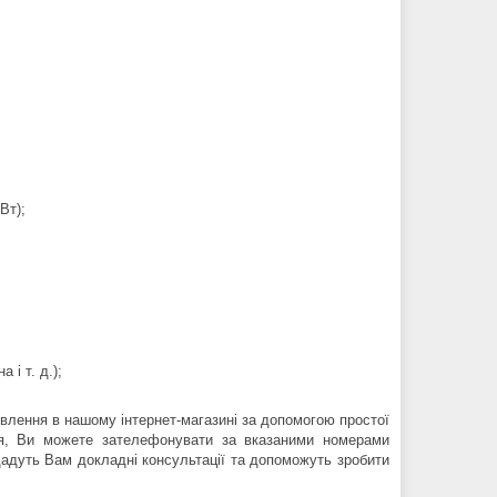
Вт);
 і т. д.);
лення в нашому інтернет-магазині за допомогою простої
ня, Ви можете зателефонувати за вказаними номерами
ададуть Вам докладні консультації та допоможуть зробити