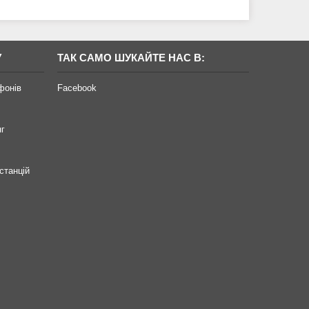
У
ТАК САМО ШУКАЙТЕ НАС В:
фонів
Facebook
нг
станцій