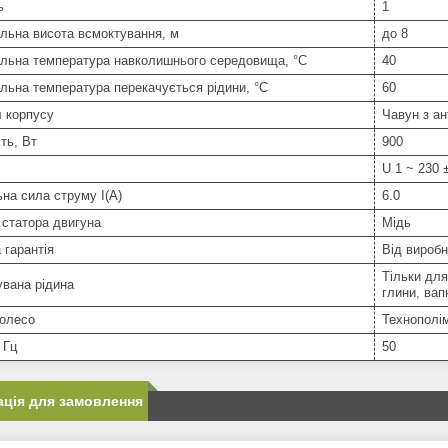
ь
1
льна висота всмоктування, м
до 8
льна температура навколишнього середовища, °C
40
ьна температура перекачується рідини, °C
60
 корпусу
Чавун з а
ть, Вт
900
U 1 ~ 230 
на сила струму I(А)
6.0
статора двигуна
Мідь
 гарантія
Від вироб
Тільки для
вана рідина
глини, вапн
колесо
Технополі
 Гц
50
ція для замовлення