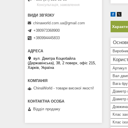
Консультація, замовлення
chinaworld.com.ua@gmail.com
Характ
+380973368900
+380994445833
Основн
Виробни
вул. Дмитра Коцюбайла
Корист
(Державінська), 38, 2 поверх, офіс 215,
Харків, Україна
Артикул
Вал дви
Вага брут
ChinaWorld - товари високої якості!
Діаметр 
Діаметр 
Довжина
Відділ продажу
Клас зах
Клас ізо