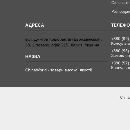
Офісна те
Розпродаж
+380 (99)
вул. Дмитра Коцюбайла (Державінська),
Консульта
38, 2 поверх, офіс 215, Харків, Україна
+380 (93)
Замовленн
+380 (97)
Консульта
ChinaWorld - товари високої якості!