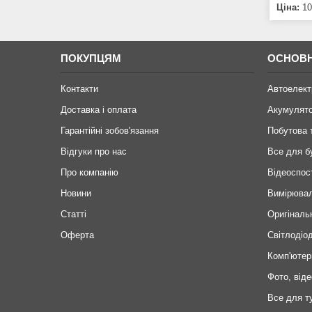
Ціна:
10
ПОКУПЦЯМ
ОСНОВН
Контакти
Автоелект
Доставка і оплата
Акумулят
Гарантійні зобов'язання
Побутова 
Відгуки про нас
Все для б
Про компанію
Відеоспос
Новини
Вимірювал
Статті
Оригіналь
Оферта
Світлодіод
Комп'ютер
Фото, віде
Все для т