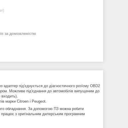
er)
нів
за домовленістю
з адаптер під'єднується до діагностичного роз'єму OBD2
тором. Можливе під'єднання до автомобілів випущеним до
 входить).
в марки Citroen і Peugeot.
ького обладнання. За допомогою ПЗ можна робити
oen працює з оригінальним дилерським програмним