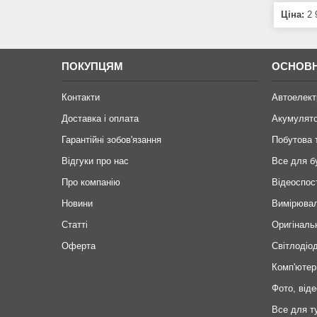
Ціна:
2 
ПОКУПЦЯМ
ОСНОВН
Контакти
Автоелект
Доставка і оплата
Акумулят
Гарантійні зобов'язання
Побутова 
Відгуки про нас
Все для б
Про компанію
Відеоспос
Новини
Вимірювал
Статті
Оригіналь
Оферта
Світлодіод
Комп'ютер
Фото, віде
Все для т