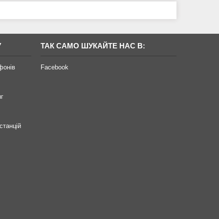
У
ТАК САМО ШУКАЙТЕ НАС В:
фонів
Facebook
нг
станцій