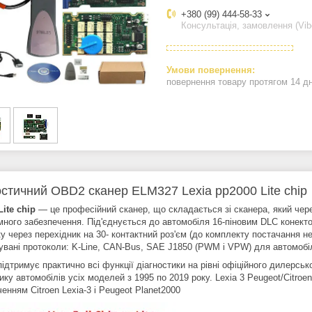
+380 (99) 444-58-33
Консультація, замовлення (Vib
повернення товару протягом 14 д
остичний OBD2 сканер ELM327 Lexia pp2000 Lite chip
Lite chip
— це професійний сканер, що складається зі сканера, який чере
амного забезпечення. Під'єднується до автомобіля 16-піновим DLC конек
у через перехідник на 30- контактний роз'єм (до комплекту постачання не
увані протоколи: K-Line, CAN-Bus, SAE J1850 (PWM і VPW) для автомобілі
підтримує практично всі функції діагностики на рівні офіційного дилерс
ику автомобілів усіх моделей з 1995 по 2019 року. Lexia 3 Peugeot/Citr
енням Citroen Lexia-3 і Peugeot Planet2000