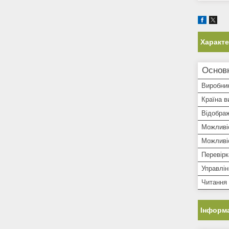
Характ
Основ
Виробни
Країна в
Відображ
Можливіс
Можливі
Перевірк
Управлі
Читання 
Інформа