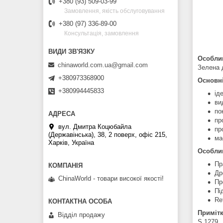
+380 (93) 509-03-99
Замовлення, якість обслуговування
+380 (97) 336-89-00
Консультація, замовлення
Особлив
chinaworld.com.ua@gmail.com
Зелена 
+380973368900
Основні
+380994445833
ід
ви
по
пр
вул. Дмитра Коцюбайла
пр
(Державінська), 38, 2 поверх, офіс 215,
ма
Харків, Україна
Особлив
Пр
Др
ChinaWorld - товари високої якості!
Пр
Пі
Re
Примітк
Відділ продажу
S.1279