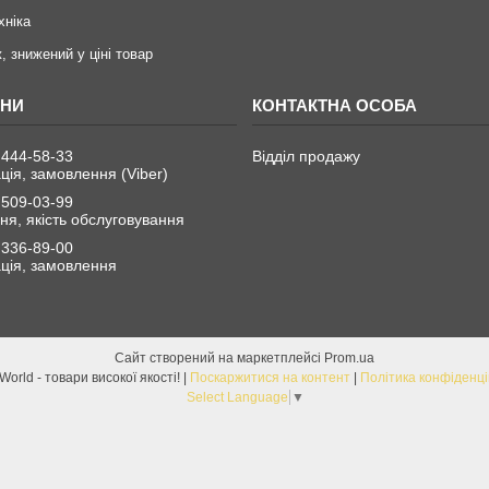
хніка
, знижений у ціні товар
 444-58-33
Відділ продажу
ція, замовлення (Viber)
 509-03-99
я, якість обслуговування
 336-89-00
ція, замовлення
Сайт створений на маркетплейсі
Prom.ua
ChinaWorld - товари високої якості! |
Поскаржитися на контент
|
Політика конфіденці
Select Language
▼