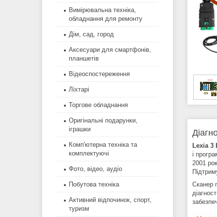
Вимірювальна техніка,
обладнання для ремонту
Дім, сад, город
Аксесуари для смартфонів,
планшетів
Відеоспостереження
Ліхтарі
Торгове обладнання
Оригінальні подарунки,
іграшки
Діагн
Комп'ютерна техніка та
Lexia 3 
комплектуючі
і прогр
2001 рок
Фото, відео, аудіо
Підтрим
Сканер 
Побутова техніка
діагност
Активний відпочинок, спорт,
забезпеч
туризм