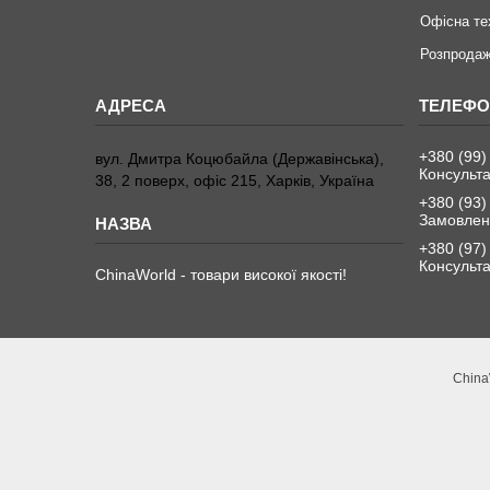
Офісна те
Розпродаж
+380 (99)
вул. Дмитра Коцюбайла (Державінська),
Консульта
38, 2 поверх, офіс 215, Харків, Україна
+380 (93)
Замовленн
+380 (97)
Консульта
ChinaWorld - товари високої якості!