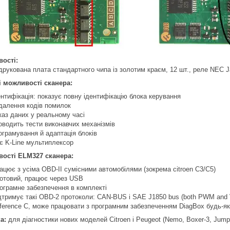
ості:
друкована плата стандартного чипа із золотим краєм, 12 шт., реле NEC J
 можливості сканера:
ентифікація: показує повну ідентифікацію блока керування
далення кодів помилок
каз даних у реальному часі
оводить тести виконавчих механізмів
ограмування й адаптація блоків
є K-Line мультиплексор
ості ELM327 сканера:
ацює з усіма OBD-II сумісними автомобілями (зокрема citroen C3/C5)
отовий, працює через USB
ограмне забезпечення в комплекті
дтримує такі OBD-2 протоколи: CAN-BUS і SAE J1850 bus (both PWM and
ference C, може працювати з програмним забезпеченням DiagBox будь-якої
а:
для діагностики нових моделей Citroen і Peugeot (Nemo, Boxer-3, Jump