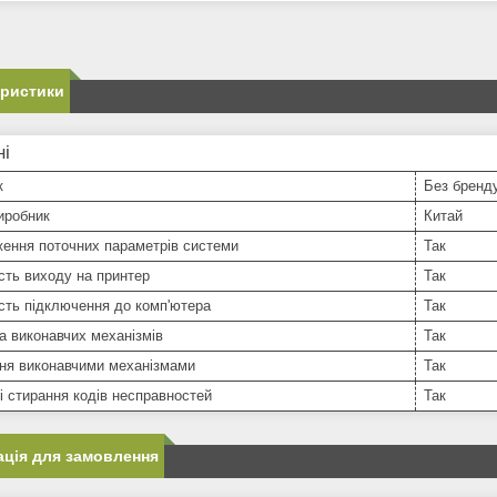
еристики
ні
к
Без бренд
иробник
Китай
ення поточних параметрів системи
Так
ть виходу на принтер
Так
сть підключення до комп'ютера
Так
а виконавчих механізмів
Так
ння виконавчими механізмами
Так
і стирання кодів несправностей
Так
ція для замовлення