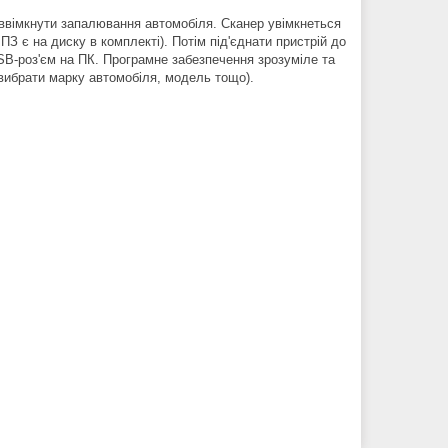
і ввімкнути запалювання автомобіля. Сканер увімкнеться
З є на диску в комплекті). Потім під'єднати пристрій до
USB-роз'єм на ПК. Програмне забезпечення зрозуміле та
(вибрати марку автомобіля, модель тощо).