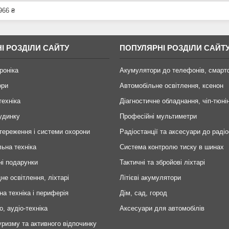
966 ₴
І РОЗДІЛИ САЙТУ
ПОПУЛЯРНІ РОЗДІЛИ САЙТ
роніка
Акумулятори до телефонів, смарт
ори
Автомобільне освітлення, ксенон
техніка
Діагностичне обладнання, чіп-тюні
удинку
Професійні мультиметри
тереження і системи охорони
Радіостанції та аксесуари до радіо
ьна техніка
Система контролю тиску в шинах
ні подарунки
Тактичні та збройові ліхтарі
не освітлення, ліхтарі
Літієві акумулятори
на техніка і периферія
Дім, сад, город
о, аудіо-техніка
Аксесуари для автомобілів
уризму та активного відпочинку