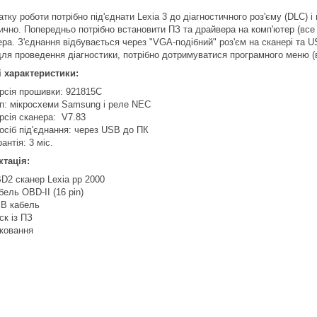
тку роботи потрібно під'єднати Lexia 3 до діагностичного роз'єму (DLC) 
чно. Попередньо потрібно встановити ПЗ та драйвера на комп'ютер (все П
ера. З'єднання відбувається через "VGA-подібний" роз'єм на сканері та 
для проведення діагностики, потрібно дотримуватися програмного меню 
і характеристики:
рсія прошивки: 921815C
п: мікросхеми Samsung і реле NEC
рсія сканера: V7.83
осіб під'єднання: через USB до ПК
рантія: 3 міс.
тація:
D2 сканер Lexia pp 2000
бель OBD-II (16 pin)
B кабель
ск із ПЗ
ковання