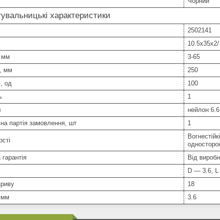
Чорний
увальницькі характеристики
2502141
10.5x35x2/
 мм
3-65
, мм
250
, од
100
ь
1
л
нейлон 6.6
на партія замовлення, шт
1
Вогнестійк
ості
односторон
 гарантія
Від вироб
D — 3.6, L
зриву
18
 мм
3.6