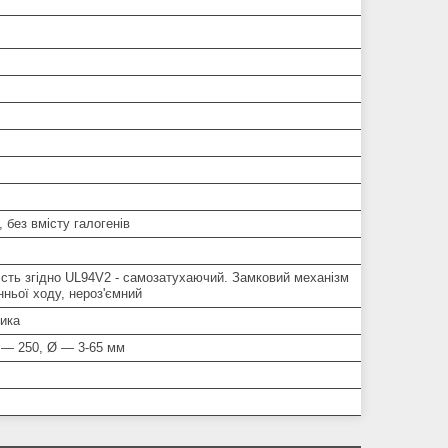
, без вмісту галогенів
ість згідно UL94V2 - самозатухаючий. Замковий механізм
ньої ходу, нероз'ємний
ника
 — 250, Ø — 3-65 мм