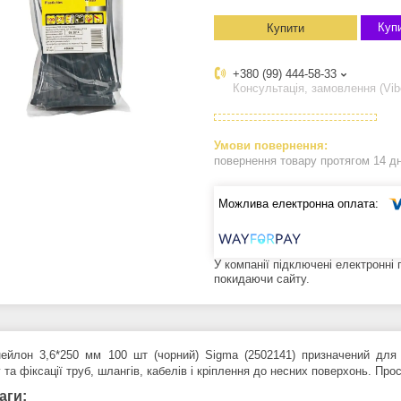
Купи
Купити
+380 (99) 444-58-33
Консультація, замовлення (Vib
повернення товару протягом 14 д
У компанії підключені електронні
покидаючи сайту.
ейлон 3,6*250 мм 100 шт (чорний) Sigma (2502141) призначений для 
та фіксації труб, шлангів, кабелів і кріплення до несних поверхонь. Про
аги: