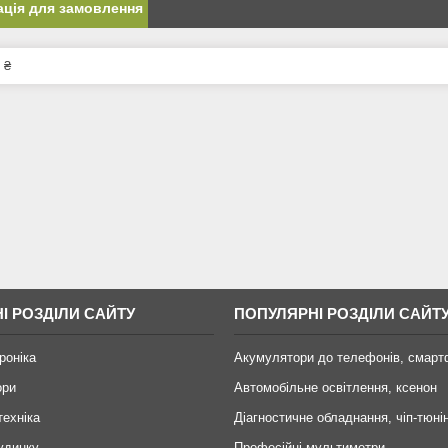
ція для замовлення
 ₴
І РОЗДІЛИ САЙТУ
ПОПУЛЯРНІ РОЗДІЛИ САЙТ
роніка
Акумулятори до телефонів, смарт
ори
Автомобільне освітлення, ксенон
техніка
Діагностичне обладнання, чіп-тюні
удинку
Професійні мультиметри