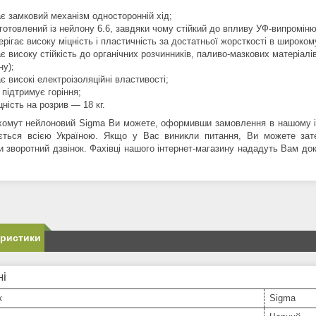
є замковий механізм односторонній хід;
готовлений із нейлону 6.6, завдяки чому стійкий до впливу УФ-випроміню
ерігає високу міцність і пластичність за достатньої жорсткості в широкому
є високу стійкість до органічних розчинників, паливо-мазкових матеріалів
ну);
є високі електроізоляційні властивості;
 підтримує горіння;
цність на розрив — 18 кг.
хомут нейлоновий Sigma Ви можете, оформивши замовлення в нашому ін
ється всією Україною. Якщо у Вас виникли питання, Ви можете за
и зворотний дзвінок. Фахівці нашого інтернет-магазину нададуть Вам д
еристики
ні
к
Sigma