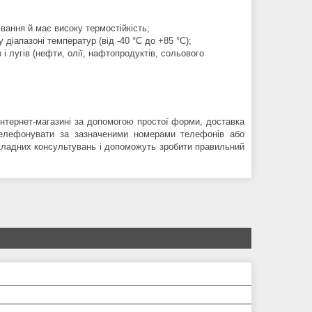
вання й має високу термостійкість;
 діапазоні температур (від -40 °C до +85 °C);
 і лугів (нефти, олії, нафтопродуктів, сольового
тернет-магазині за допомогою простої форми, доставка
телефонувати за зазначеними номерами телефонів або
окладних консультувань і допоможуть зробити правильний