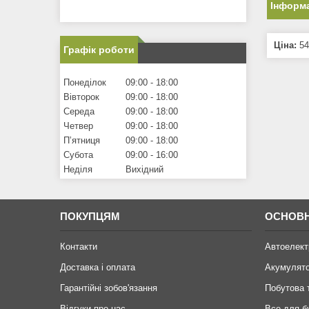
Інформа
Ціна:
54
Графік роботи
Понеділок
09:00
18:00
Вівторок
09:00
18:00
Середа
09:00
18:00
Четвер
09:00
18:00
Пʼятниця
09:00
18:00
Субота
09:00
16:00
Неділя
Вихідний
ПОКУПЦЯМ
ОСНОВН
Контакти
Автоелект
Доставка і оплата
Акумулят
Гарантійні зобов'язання
Побутова 
Відгуки про нас
Все для б