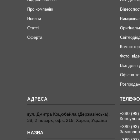
Про компанію
Відеоспос
Новини
Вимірювал
Статті
Оригіналь
Оферта
Світлодіод
Комп'ютер
Фото, віде
Все для т
Офісна те
Розпродаж
+380 (99)
вул. Дмитра Коцюбайла (Державінська),
Консульта
38, 2 поверх, офіс 215, Харків, Україна
+380 (93)
Замовленн
+380 (97)