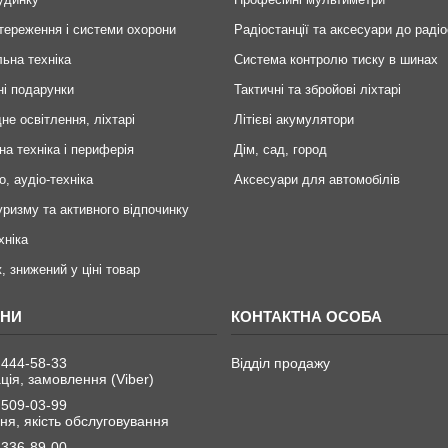
тереження і системи охорони
Радіостанції та аксесуари до радіо
ьна техніка
Система контролю тиску в шинах
ні подарунки
Тактичні та збройові ліхтарі
не освітлення, ліхтарі
Літієві акумулятори
на техніка і периферія
Дім, сад, город
о, аудіо-техніка
Аксесуари для автомобілів
уризму та активного відпочинку
хніка
, знижений у ціні товар
 444-58-33
Відділ продажу
ція, замовлення (Viber)
 509-03-99
я, якість обслуговування
 336-89-00