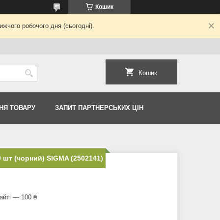
Кошик
жчого робочого дня (сьогодні).
Кошик
НЯ ТОВАРУ
ЗАПИТ ПАРТНЕРСЬКИХ ЦІН
 шт (чорний) SIGMA (2502141)
айті — 100 ₴