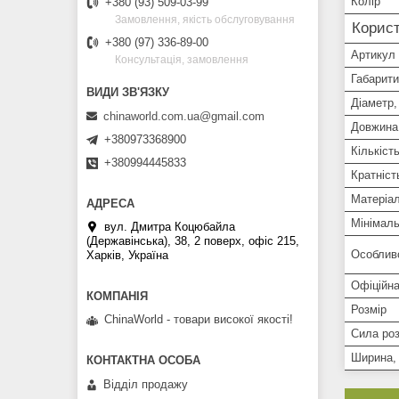
Колір
+380 (93) 509-03-99
Замовлення, якість обслуговування
Корист
+380 (97) 336-89-00
Артикул
Консультація, замовлення
Габарити
Діаметр,
chinaworld.com.ua@gmail.com
Довжина
+380973368900
Кількість
+380994445833
Кратніст
Матеріа
Мінімаль
вул. Дмитра Коцюбайла
(Державінська), 38, 2 поверх, офіс 215,
Особлив
Харків, Україна
Офіційна
Розмір
ChinaWorld - товари високої якості!
Сила ро
Ширина,
Відділ продажу