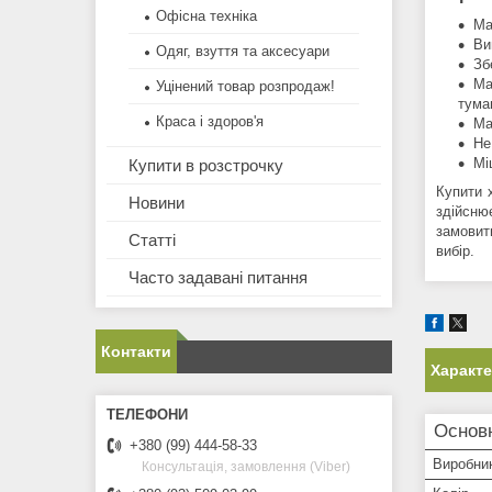
Офісна техніка
Ма
Ви
Одяг, взуття та аксесуари
Зб
Ма
Уцінений товар розпродаж!
тума
Краса і здоров'я
Ма
Не
Мі
Купити в розстрочку
Купити 
Новини
здійсню
замовит
Статті
вибір.
Часто задавані питання
Контакти
Характ
Основ
+380 (99) 444-58-33
Виробни
Консультація, замовлення (Viber)