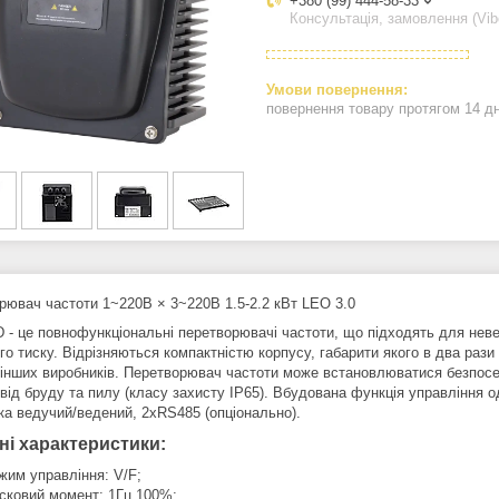
+380 (99) 444-58-33
Консультація, замовлення (Vib
повернення товару протягом 14 д
рювач частоти 1~220В × 3~220В 1.5-2.2 кВт LEO 3.0
D - це повнофункціональні перетворювачі частоти, що підходять для нев
ого тиску. Відрізняються компактністю корпусу, габарити якого в два ра
 інших виробників. Перетворювач частоти може встановлюватися безпосе
 від бруду та пилу (класу захисту IP65). Вбудована функція управління о
ка ведучий/ведений, 2хRS485 (опціонально).
ні характеристики:
жим управління: V/F;
сковий момент: 1Гц 100%;