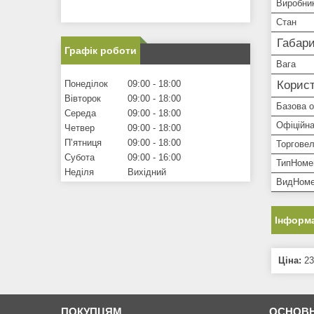
Виробни
Стан
Габари
Графік роботи
Вага
Понеділок
09:00
18:00
Корист
Вівторок
09:00
18:00
Базова 
Середа
09:00
18:00
Офіційна
Четвер
09:00
18:00
Пʼятниця
09:00
18:00
Торгове
Субота
09:00
16:00
ТипНоме
Неділя
Вихідний
ВидНоме
Інформа
Ціна:
23
ПОКУПЦЯМ
ОСНОВН