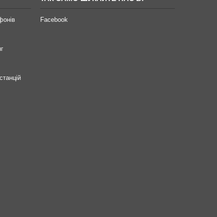
фонів
Facebook
нг
станцій