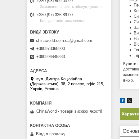
+380 (93) 509-03-99
Пе
Замовлення, якість обслуговування
Ко
+380 (97) 336-89-00
Си
Консультація, замовлення
Си
За
Ви
На
chinaworld.com.ua@gmail.com
Віб
+380973368900
Те
Те
+380994445833
Купити 
доставк
замовит
вул. Дмитра Коцюбайла
вибір.
(Державінська), 38, 2 поверх, офіс 215,
Харків, Україна
ChinaWorld - товари високої якості!
Характ
Основн
Відділ продажу