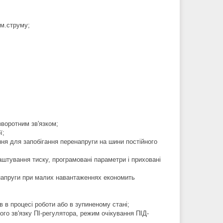
рм.струму;
зворотним зв'язком;
ї;
ня для запобігання перенапруги на шини постійного
аштування тиску, програмовані параметри і приховані
напруги при малих навантаженнях економить
 в процесі роботи або в зупиненому стані;
го зв'язку ПІ-регулятора, режим очікування ПІД-