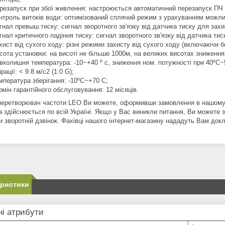
резапуск при збої живлення: настроюється автоматичний перезапуск ПЧ 
нтроль витоків води: оптимізований сплячий режим з урахуванням можли
гнал превыш.тиску: сигнал зворотного зв'язку від датчика тиску для зах
гнал критичного падіння тиску: сигнал зворотного зв'язку від датчика ти
хист від сухого ходу: різні режими захисту від сухого ходу (включаючи 
сота установки: на висоті не більше 1000м, на великих висотах зниження
вколишня температура: -10~+40 º с, зниження ном. потужності при 40ºC~
рації: < 9.8 м/с2 (1.0 G);
мпература зберігання: -10ºC~+70 C;
рмін гарантійного обслуговування: 12 місяців.
перетворювач частоти LEO Ви можете, оформивши замовлення в нашому і
а здійснюється по всій Україні. Якщо у Вас виникли питання, Ви можете
и зворотній дзвінок. Фахівці нашого інтернет-магазину нададуть Вам док
еристики
і атрибути