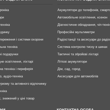
роніка
Акумулятори до телефонів, смарт
ори
Автомобільне освітлення, ксенон
техніка
Діагностичне обладнання, чіп-тюні
удинку
Професійні мультиметри
тереження і системи охорони
Радіостанції та аксесуари до радіо
ьна техніка
Система контролю тиску в шинах
ні подарунки
Тактичні та збройові ліхтарі
не освітлення, ліхтарі
Літієві акумулятори
на техніка і периферія
Дім, сад, город
о, аудіо-техніка
Аксесуари для автомобілів
уризму та активного відпочинку
хніка
, знижений у ціні товар