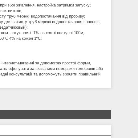
при збої живлення, настройка затримки запуску;
вих витоків;
исту труб мережі водопостачання від прориву;
ску для захисту труб мережі водопостачання і насосів;
бездатчиковый);
 ном. потужності: 1% на кожні наступні 100м;
50ºC 4% на кожен 1ºC;
нтернет-магазині за допомогою простої форми,
 зателефонувати за вказаними номерами телефонів або
ладні консультації та допоможуть зробити правильний