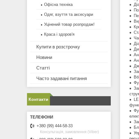
Офісна техніка
Ді
По
Одяг, взуття та аксесуари
Пе
Ви
Уцінений товар розпродаж!
Кр
Ст
Краса і здоров'я
Ча
Ді
Купити в розстрочку
Ди
Ан
Новини
Ан
Дж
Статті
За
Вб
Часто задавані питання
Фу
За
стру
Контакти
LE
функц
Фу
елек
За
+380 (99) 444-58-33
Бл
Консультація, замовлення (Viber)
Уп
регу