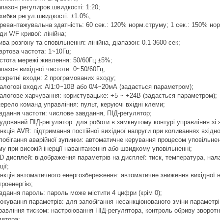
апазон регулиров.швидкості: 1:20;
хибка регул.швидкості: ±1.0%;
ревантажувальна здатність: 60 сек.: 120% норм.струму; 1 сек.: 150% но
ди V/F кривої: лінійна;
ива розгону та сповільнення: лінійна, діапазон: 0.1-3600 сек;
артова частота: 1~10Гц;
стота мережі живлення: 50/60Гц ±5%;
апазон вихідної частоти: 0~50/60Гц;
скретні входи: 2 програмованих входу;
алогові входи: Al1:0~10В або 0/4~20мА (задається параметром);
алогове харчування: користувацьке: +5 ~ +24В (задається параметром);
ерело команд управління: пульт, керуючі вхідні клеми;
вдання частоти: числове завдання, ПІД-регулятор;
удований ПІД-регулятор: для роботи в замкнутому контурі управління зі 
нкція AVR: підтримання постійної вихідної напруги при коливаннях вхідно
побігання аварійної зупинки: автоматичне керування процесом уповільнен
му при високій інерції навантаження або швидкому уповільненні;
D дисплей: відображення параметрів на дисплеї: тиск, температура, нал
ії;
нкція автоматичного енергозбереження: автоматичне зниження вихідної 
троенергію;
вдання пароль: пароль може містити 4 цифри (крім 0);
окування параметрів: для запобігання несанкціонованого зміни параметрів
равління тиском: настроювання ПІД-регулятора, контроль обриву зворотно
лятора;