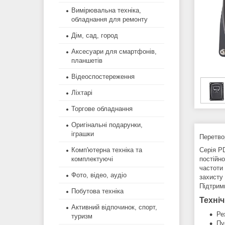
Вимірювальна техніка,
обладнання для ремонту
Дім, сад, город
Аксесуари для смартфонів,
планшетів
Відеоспостереження
Ліхтарі
Торгове обладнання
Оригінальні подарунки,
іграшки
Перетво
Комп'ютерна техніка та
Серія P
комплектуючі
постійн
частоти
Фото, відео, аудіо
захисту
Підтрим
Побутова техніка
Техніч
Активний відпочинок, спорт,
Ре
туризм
Пу