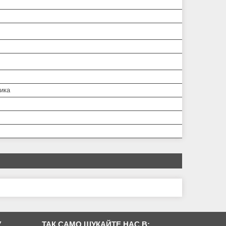
ника
У
ТАК САМО ШУКАЙТЕ НАС В: