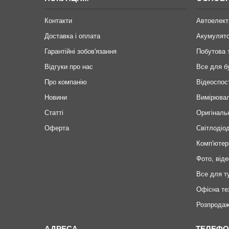
Контакти
Автоелект
Доставка і оплата
Акумулят
Гарантійні зобов'язання
Побутова 
Відгуки про нас
Все для б
Про компанію
Відеоспос
Новини
Вимірювал
Статті
Оригіналь
Оферта
Світлодіод
Комп'ютер
Фото, віде
Все для т
Офісна те
Розпродаж