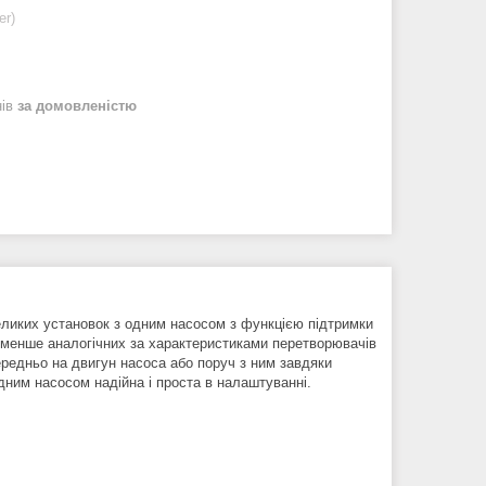
er)
нів
за домовленістю
еликих установок з одним насосом з функцією підтримки
зи менше аналогічних за характеристиками перетворювачів
редньо на двигун насоса або поруч з ним завдяки
дним насосом надійна і проста в налаштуванні.