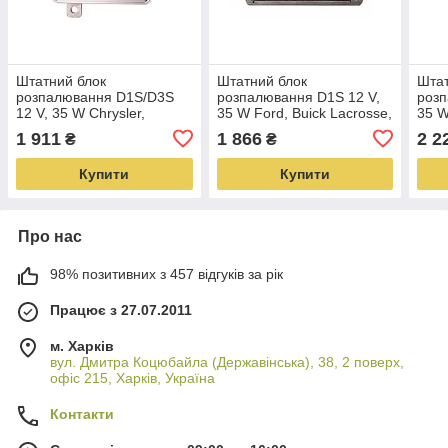
Штатний блок
Штатний блок
Штат
розпалювання D1S/D3S
розпалювання D1S 12 V,
розп
12 V, 35 W Chrysler,
35 W Ford, Buick Lacrosse,
35 W
Dodge, Jaguar, Mitsubishi,
Opel, Aston Martin,
Mazd
1 911
1 866
2 2
₴
₴
Lancia, Land Rover,
Cadillac, Land Rover, Saab
Suba
Porsche, Seat (17006)
(17005)
Купити
Купити
Про нас
98% позитивних з 457 відгуків за рік
Працює з 27.07.2011
м. Харків
вул. Дмитра Коцюбайла (Державінська), 38, 2 поверх,
офіс 215, Харків, Україна
Контакти