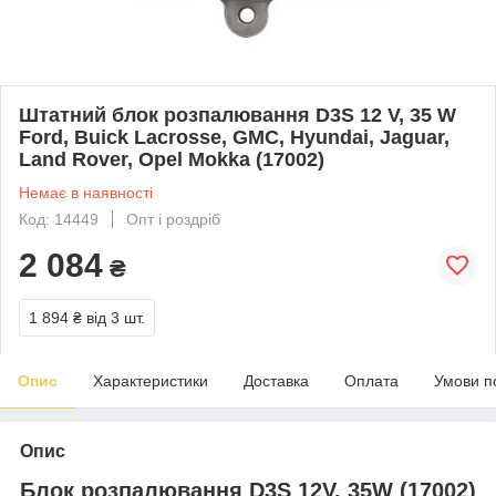
Штатний блок розпалювання D3S 12 V, 35 W
Ford, Buick Lacrosse, GMC, Hyundai, Jaguar,
Land Rover, Opel Mokka (17002)
Немає в наявності
Код: 14449
Опт і роздріб
2 084
₴
1 894 ₴
від 3 шт.
Опис
Характеристики
Доставка
Оплата
Умови п
Опис
Блок розпалювання D3S 12V, 35W (17002)