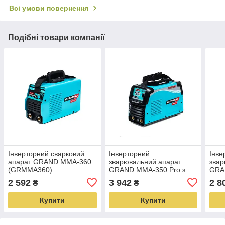
Всі умови повернення
Подібні товари компанії
Інверторний сварковий
Інверторний
Інве
апарат GRAND MMA-360
зварювальний апарат
звар
(GRMMA360)
GRAND MMA-350 Pro з
GRA
дисплеєм (GRMMA350)
(GR
2 592
3 942
2 8
₴
₴
Купити
Купити