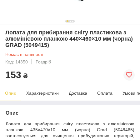
Лопата для прибирання снігу пластикова з
алюмінієвою планкою 440×460×10 мм (чорна)
GRAD (5049415)
Немає в наявності
Код: 14350
Роздріб
153
₴
Опис
Характеристики
Доставка
Оплата
Умови п
Опис
Лопата для прибирання снігу пластикова з алюмінієвою
планкою 435×470×10 мм (чорна) Grad (5049465)
застосовується для очищення прибудинкових територій,