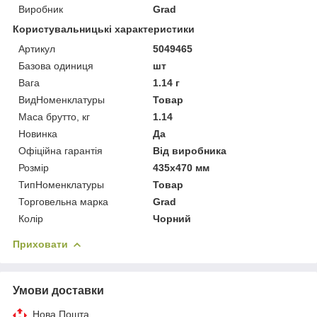
Виробник
Grad
Користувальницькі характеристики
Артикул
5049465
Базова одиниця
шт
Вага
1.14 г
ВидНоменклатуры
Товар
Маса брутто, кг
1.14
Новинка
Да
Офіційна гарантія
Від виробника
Розмір
435х470 мм
ТипНоменклатуры
Товар
Торговельна марка
Grad
Колір
Чорний
Приховати
Умови доставки
Нова Пошта