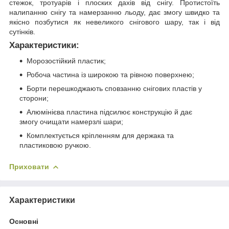
стежок, тротуарів і плоских дахів від снігу. Протистоїть
налипанню снігу та намерзанню льоду, дає змогу швидко та
якісно позбутися як невеликого снігового шару, так і від
сутінків.
Характеристики:
Морозостійкий пластик;
Робоча частина із широкою та рівною поверхнею;
Борти перешкоджають сповзанню снігових пластів у
сторони;
Алюмінієва пластина підсилює конструкцію й дає
змогу очищати намерзлі шари;
Комплектується кріпленням для держака та
пластиковою ручкою.
Приховати
Характеристики
Основні