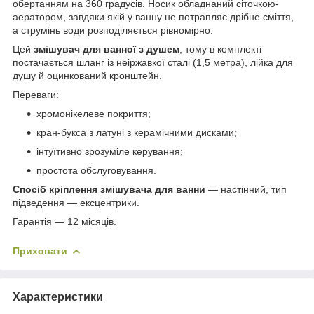
обертанням на 360 градусів. Носик обладнаний сіточкою-
аератором, завдяки якій у ванну не потрапляє дрібне сміття,
а струмінь води розподіляється рівномірно.
Цей
змішувач для ванної з душем
, тому в комплекті
постачається шланг із неіржавкої сталі (1,5 метра), лійка для
душу й оцинкований кронштейн.
Переваги:
хромонікелеве покриття;
кран-букса з латуні з керамічними дисками;
інтуїтивно зрозуміле керування;
простота обслуговування.
Спосіб кріплення змішувача для ванни
— настінний, тип
підведення — ексцентрики.
Гарантія — 12 місяців.
Приховати
Характеристики