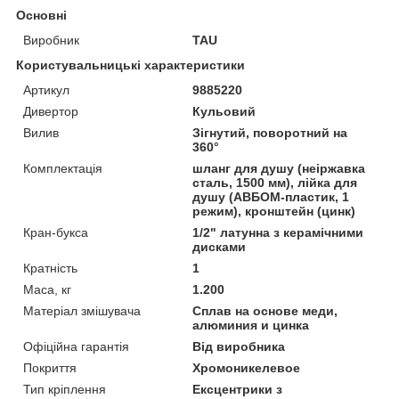
Основні
Виробник
TAU
Користувальницькі характеристики
Артикул
9885220
Дивертор
Кульовий
Вилив
Зігнутий, поворотний на
360°
Комплектація
шланг для душу (неіржавка
сталь, 1500 мм), лійка для
душу (АВБОМ-пластик, 1
режим), кронштейн (цинк)
Кран-букса
1/2" латунна з керамічними
дисками
Кратність
1
Маса, кг
1.200
Матеріал змішувача
Сплав на основе меди,
алюминия и цинка
Офіційна гарантія
Від виробника
Покриття
Хромоникелевое
Тип кріплення
Ексцентрики з