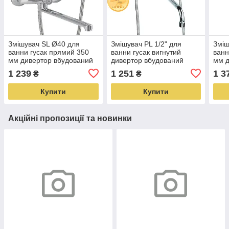
Змішувач SL Ø40 для
Змішувач PL 1/2" для
Зміш
ванни гусак прямий 350
ванни гусак вигнутий
ванн
мм дивертор вбудований
дивертор вбудований
мм д
картриджний TAU (SL-
кульовий AQUATICA PL-
куль
1 239
1 251
1 3
₴
₴
2C243C)
5C455C (9777220)
5C2
Купити
Купити
Акційні пропозиції та новинки