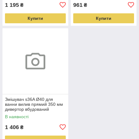
1 195
961
₴
₴
Купити
Купити
Змішувач s36A Ø40 для
ванни вилив прямий 350 мм
дивертор вбудований
картриджний AQUATICA
В наявності
(9736250)
1 406
₴