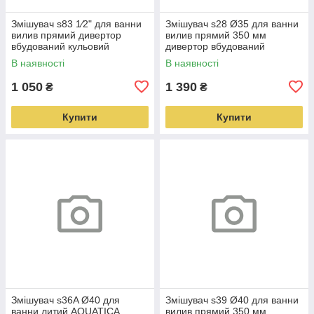
Змішувач s83 1⁄2" для ванни
Змішувач s28 Ø35 для ванни
вилив прямий дивертор
вилив прямий 350 мм
вбудований кульовий
дивертор вбудований
AQUATICA (9783210)
картриджний AQUATICA
В наявності
В наявності
(9728220)
1 050
1 390
₴
₴
Купити
Купити
Змішувач s36A Ø40 для
Змішувач s39 Ø40 для ванни
ванни литий AQUATICA
вилив прямий 350 мм