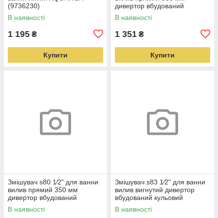
(9736230)
дивертор вбудований
картриджний AQUATICA
В наявності
В наявності
(9739220)
1 195
1 351
₴
₴
Купити
Купити
Змішувач s80 1⁄2" для ванни
Змішувач s83 1⁄2" для ванни
вилив прямий 350 мм
вилив вигнутий дивертор
дивертор вбудований
вбудований кульовий
кульовий AQUATICA
AQUATICA (9783220)
В наявності
В наявності
(9780230)