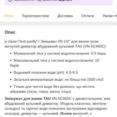
Опис
Характеристики
Доставка
Оплата
Умови п
Опис
p class="text-justify"> Змішувач VN 1/2" для ванни гусак
вигнутий дивертор вбудований кульовий TAU (VN-5C460C)
Мінімальний тиск у системі водопостачання: 0.5 бара
Максимальний тиск у системі водопостачання: 10
барів
Водневий показник води (pH): 6.5-8.5
Загальна мінералізація води: не більш ніж 1500 г/м3
Тільки для чистої води без домішок, що містять
абразиви (пісок, глину, вапно тощо)
Змішувач для ванни TAU
VN-5C460C є двовентильним, має
вбудований кульовий дивертор. Модель класична, вентили
холодної та гарячої води позначені заглушками відповідних
кольорів, дивертор — кульовий.
Излив
вигнутий, з