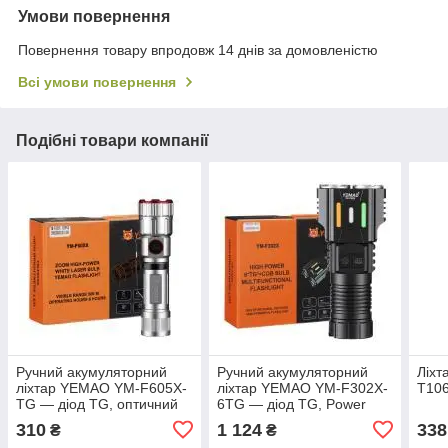
Умови повернення
Повернення товару впродовж 14 днів за домовленістю
Всі умови повернення
Подібні товари компанії
Ручний акумуляторний
Ручний акумуляторний
Ліхт
ліхтар YEMAO YM-F605X-
ліхтар YEMAO YM-F302X-
T10
TG — діод TG, оптичний
6TG — діод TG, Power
zoom, магніт
Bank, магніт
310
1 124
338
₴
₴