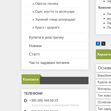
За
Офісна техніка
Компле
Одяг, взуття та аксесуари
Лі
ак
Уцінений товар розпродаж!
За
Па
Краса і здоров'я
Купити в розстрочку
Новини
Статті
Характ
Часто задавані питання
Основ
Виробни
Контакти
Країна в
Матеріал
Тип жив
+380 (99) 444-58-33
Особливо
Консультація, замовлення (Viber)
Тип заря