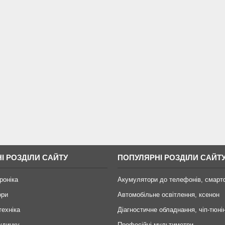
І РОЗДІЛИ САЙТУ
ПОПУЛЯРНІ РОЗДІЛИ САЙТ
роніка
Акумулятори до телефонів, смарт
ори
Автомобільне освітлення, ксенон
техніка
Діагностичне обладнання, чіп-тюні
удинку
Професійні мультиметри