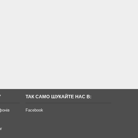
У
ТАК САМО ШУКАЙТЕ НАС В:
фонів
Facebook
нг