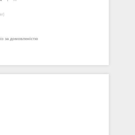
er)
нів
за домовленістю