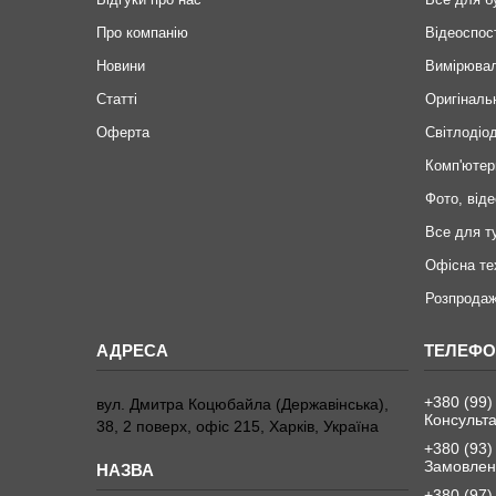
Про компанію
Відеоспос
Новини
Вимірювал
Статті
Оригіналь
Оферта
Світлодіод
Комп'ютер
Фото, віде
Все для т
Офісна те
Розпродаж
+380 (99)
вул. Дмитра Коцюбайла (Державінська),
Консульта
38, 2 поверх, офіс 215, Харків, Україна
+380 (93)
Замовленн
+380 (97)