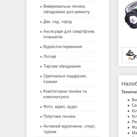
Вимірювальна техніка,
обладнання для ремонту
Дім, сад, город
Аксесуари для смартфонів,
планшетів
Відеоспостереження
Ліхтарі
Торгове обладнання
Оригінальні подарунки,
іграшки
Налоб
Комп'ютерна техніка та
Технічн
комплектуючі
Ви
Св
Фото, відео, аудіо
Кі
Кі
Побутова техніка
Ре
Активний відпочинок, спорт,
Фо
туризм
Ма