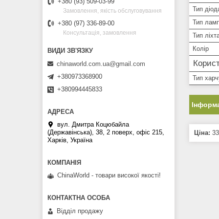
+380 (93) 509-03-99
Тип діод
Замовлення, якість обслуговування
Тип лам
+380 (97) 336-89-00
Консультація, замовлення
Тип ліхт
Колір
Корист
chinaworld.com.ua@gmail.com
+380973368900
Тип хар
+380994445833
Інформа
вул. Дмитра Коцюбайла
(Державінська), 38, 2 поверх, офіс 215,
Ціна:
33
Харків, Україна
ChinaWorld - товари високої якості!
Відділ продажу