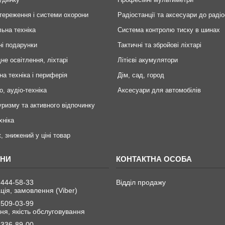
тереження і системи охорони
Радіостанції та аксесуари до радіо
ьна техніка
Система контролю тиску в шинах
ні подарунки
Тактичні та збройові ліхтарі
не освітлення, ліхтарі
Літієві акумулятори
на техніка і периферія
Дім, сад, город
о, аудіо-техніка
Аксесуари для автомобілів
уризму та активного відпочинку
хніка
, знижений у ціні товар
 444-58-33
Відділ продажу
ція, замовлення (Viber)
 509-03-99
я, якість обслуговування
 336-89-00