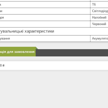
а
T6
пи
Світлодіо
аря
Налобний
Червоний
увальницькі характеристики
чування
Акумулято
ція для замовлення
8 ₴