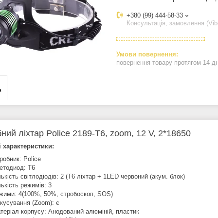
+380 (99) 444-58-33
Консультація, замовлення (Vib
повернення товару протягом 14 д
ний ліхтар Police 2189-T6, zoom, 12 V, 2*18650
і характеристики:
робник:
Police
етодиод: T6
лькість світлодіодів: 2 (Т6 ліхтар + 1LED червоний (акум. блок)
лькість режимів: 3
жими: 4(100%, 50%, стробоскоп, SOS)
кусування (Zoom): є
теріал корпусу: Анодований алюміній, пластик