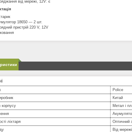
ряджання від мережі, 12V: є
ктація
хтарик
умулятор 18650 — 2 шт.
рядний пристрій 220 V, 12V
ковання
еристики
ні
к
Police
иробник
Китай
 корпусу
Метал і пл
лення
Акумулято
сті ліхтаря
Оптичний 
ду
Від мережі