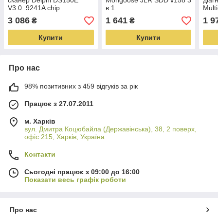
сканер Delphi DS150E
Mongoose JLR SDD v158 3
діаг
V3.0. 9241A chip
в 1
Mult
Bluetooth/USB
(ада
3 086
1 641
1 9
₴
₴
одноплатний
скид
Купити
Купити
Про нас
98% позитивних з 459 відгуків за рік
Працює з 27.07.2011
м. Харків
вул. Дмитра Коцюбайла (Державінська), 38, 2 поверх,
офіс 215, Харків, Україна
Контакти
Сьогодні працює з 09:00 до 16:00
Показати весь графік роботи
Про нас