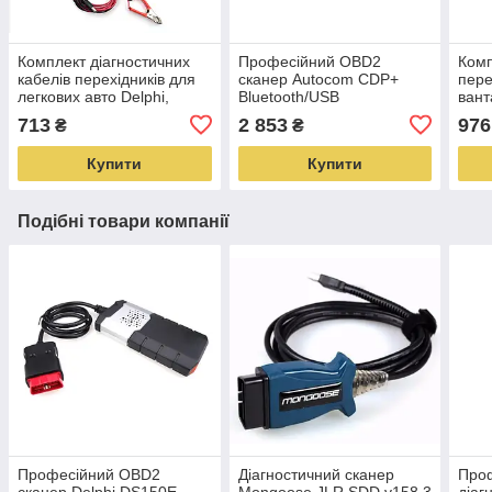
Комплект діагностичних
Професійний OBD2
Комп
кабелів перехідників для
сканер Autocom CDP+
пере
легкових авто Delphi,
Bluetooth/USB
вант
Autocom, CDP 8 шт.
одноплатний
(Aut
713
2 853
976
₴
₴
шт.
Купити
Купити
Подібні товари компанії
Професійний OBD2
Діагностичний сканер
Про