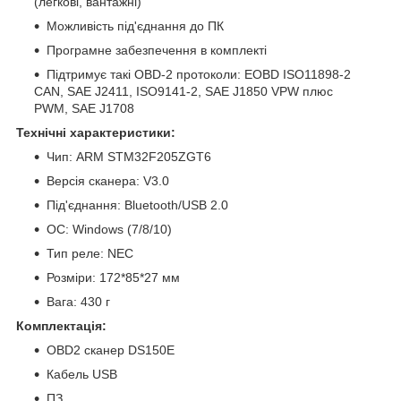
(легкові, вантажні)
Можливість під'єднання до ПК
Програмне забезпечення в комплекті
Підтримує такі OBD-2 протоколи: EOBD ISO11898-2
CAN, SAE J2411, ISO9141-2, SAE J1850 VPW плюс
PWM, SAE J1708
Технічні характеристики:
Чип: ARM STM32F205ZGT6
Версія сканера: V3.0
Під'єднання: Bluetooth/USB 2.0
ОС: Windows (7/8/10)
Тип реле: NEC
Розміри: 172*85*27 мм
Вага: 430 г
Комплектація:
OBD2 сканер DS150E
Кабель USB
ПЗ